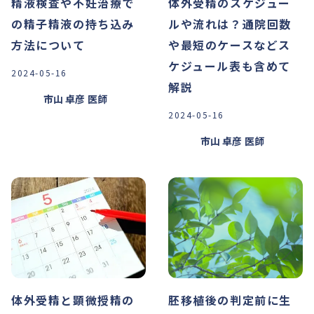
精液検査や不妊治療で
体外受精のスケジュー
の精子精液の持ち込み
ルや流れは？通院回数
方法について
や最短のケースなどス
ケジュール表も含めて
2024-05-16
解説
市山 卓彦
医師
2024-05-16
市山 卓彦
医師
体外受精と顕微授精の
胚移植後の判定前に生