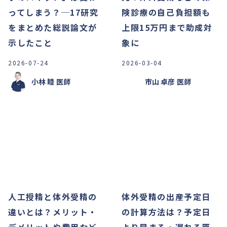
ってしまう？─17研究
険診療の自己負担額も
をまとめた総説論文が
上限15万円まで助成対
示したこと
象に
2026-07-24
2026-03-04
小林 睦
医師
市山 卓彦
医師
人工授精と体外受精の
体外受精の出産予定日
違いとは？メリット・
の計算方法は？予定日