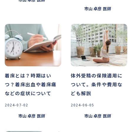
市山 卓彦
医師
着床とは？時期はい
体外受精の保険適用に
つ？着床出血や着床痛
ついて。条件や費用な
などの症状について
ども解説
2024-07-02
2024-06-05
市山 卓彦
医師
市山 卓彦
医師