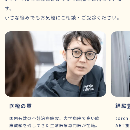
す。
小さな悩みでもお気軽にご相談・ご受診ください。
医療の質
経験
国内有数の不妊治療施設、大学病院で高い臨
torc
床成績を残してきた生殖医療専門医が在籍。
ART