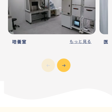
培養室
もっと見る
医