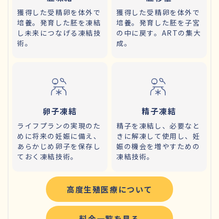
獲得した受精卵を体外で
獲得した受精卵を体外で
培養。発育した胚を凍結
培養。発育した胚を子宮
し未来につなげる凍結技
の中に戻す。ARTの集大
術。
成。
卵子凍結
精子凍結
ライフプランの実現のた
精子を凍結し、必要なと
めに将来の妊娠に備え、
きに解凍して使用し、妊
あらかじめ卵子を保存し
娠の機会を増やすための
ておく凍結技術。
凍結技術。
高度生殖医療について
料金一覧を見る