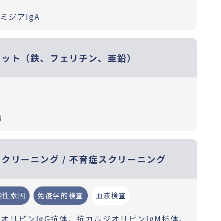
ミジアIgA
セット（鉄、フェリチン、亜鉛）
鉛
クリーニング / 不育症スクリーニング
栓性素因
免疫学的検査
血液検査
ジオリピンIgG抗体、抗カルジオリピンIgM抗体、