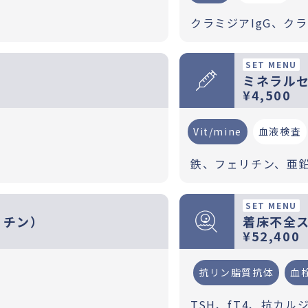
クラミジアIgG、クラ
SET MENU
ミネラル
¥4,500
Vit/mine
血液検査
鉄、フェリチン、亜
SET MENU
リチン）
着床不全ス
¥52,400
抗リン脂質抗体
血
TSH、fT4、抗カル