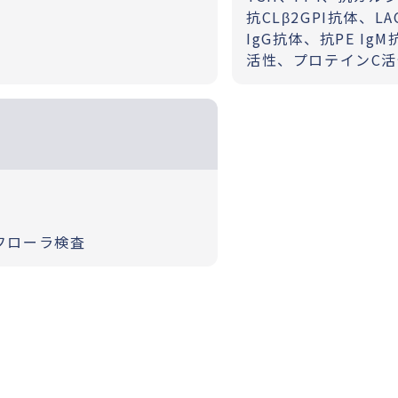
抗CLβ2GPI抗体、L
IgG抗体、抗PE I
活性、プロテインC活
フローラ検査