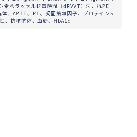
AC-希釈ラッセル蛇毒時間（dRVVT）法、抗PE
gM抗体、APTT、PT、凝固第Ⅻ因子、プロテインS
性、抗核抗体、血糖、HbA1c