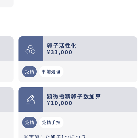
卵子活性化
¥33,000
受精
事前処理
顕微授精卵子数加算
¥10,000
受精
受精手技
※実施した卵子1つにつき