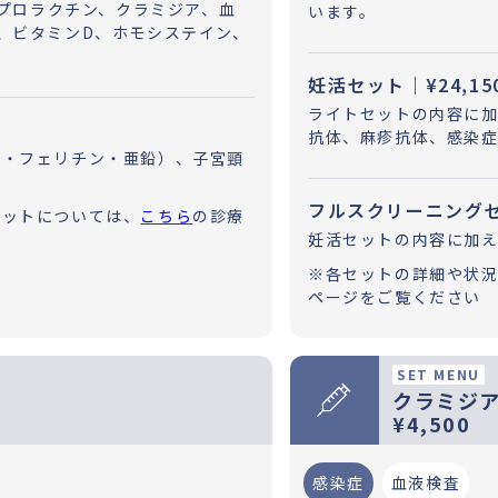
、プロラクチン、クラミジア、血
います。
、ビタミンD、ホモシステイン、
妊活セット｜¥24,15
ライトセットの内容に加
抗体、麻疹抗体、感染症
鉄・フェリチン・亜鉛）、子宮頸
フルスクリーニングセッ
セットについては、
こちら
の診療
妊活セットの内容に加え、
※各セットの詳細や状
ページをご覧ください
SET MENU
クラミジ
¥4,500
感染症
血液検査