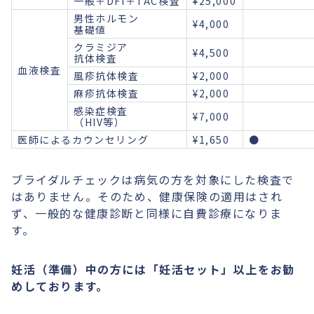
一般＋DFI＋TAC検査
¥25,000
男性ホルモン
¥4,000
基礎値
クラミジア
¥4,500
抗体検査
血液検査
風疹抗体検査
¥2,000
麻疹抗体検査
¥2,000
感染症検査
¥7,000
（HIV等）
医師によるカウンセリング
¥1,650
●
ブライダルチェックは病気の方を対象にした検査で
はありません。そのため、健康保険の適用はされ
ず、一般的な健康診断と同様に自費診療になりま
す。
妊活（準備）中の方には「妊活セット」以上をお勧
めしております。