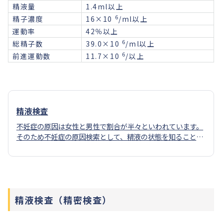
精液量
1.4ml以上
6
精子濃度
16×10
/ml以上
運動率
42％以上
6
総精子数
39.0×10
/ml以上
6
前進運動数
11.7×10
/以上
精液検査
不妊症の原因は女性と男性で割合が半々といわれています。
そのため不妊症の原因検索として、精液の状態を知ることは
基本的かつ大変重要な検査です。当院では、禁欲2～3日後に
マスターベーションにて採精容器に精液全量を採取いただ
き、「精液量」を測定、顕微鏡下で「精子濃度」「運動率」
「総精子数」「前進運動精子数」を算出しています。
精液検査（精密検査）