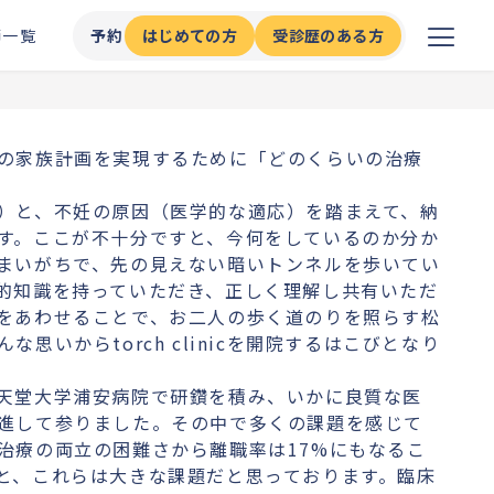
師一覧
予約
はじめての方
受診歴のある方
の家族計画を実現するために「どのくらいの治療
）と、不妊の原因（医学的な適応）を踏まえて、納
す。ここが不十分ですと、今何をしているのか分か
まいがちで、先の見えない暗いトンネルを歩いてい
的知識を持っていただき、正しく理解し共有いただ
をあわせることで、お二人の歩く道のりを照らす松
いからtorch clinicを開院するはこびとなり
天堂大学浦安病院で研鑽を積み、いかに良質な医
進して参りました。その中で多くの課題を感じて
治療の両立の困難さから離職率は17%にもなるこ
と、これらは大きな課題だと思っております。臨床