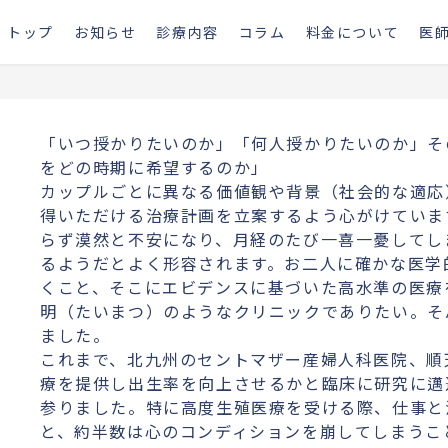
トップ
お知らせ
診療内容
コラム
料金について
医
「いつ授かりたいのか」「何人授かりたいのか」そ
をどの時期に希望するのか」

カップルごとに異なる価値観や背景（社会的な適応
得いただける治療計画を立案するよう心がけていま
らず漠然と不安になり、月経のたび一喜一憂してし
るようだとよく形容されます。お二人に確かな医学
くこと、そこにエビデンスに基づいた高水準の医療
明（たいまつ）のようなクリニックでありたい。そんな思
ました。

これまで、北九州のセントマザー産婦人科医院、順
療を提供し出生率を向上させるかと臨床に研究に邁
参りました。特に高度生殖医療を受ける際、仕事と
と、約半数は心のコンディションを崩してしまうこ