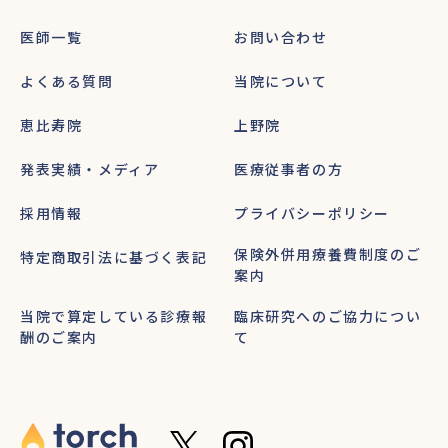
静脈麻酔（含注射・薬剤）
1
3,000
15
受精（IVF8個+ICSI7個）
150,000
医師一覧
お問い合わせ
個分
15
受精（IVF8個+ICSI7個）
31,800
個分
新鮮精子加算／精子処理
1
20,000
よくある質問
当院について
新鮮精子加算／精子処理
1
3,000
12
恵比寿院
培養費（受精〜初期胚まで）
上野院
下記に含む
個分
12
培養費（受精〜初期胚まで）
31,500
個分
発表実績・メディア
医療従事者の方
4個
培養費（初期胚〜胚盤胞まで）
30,000
分
4個
培養費（初期胚〜胚盤胞まで）
6,000
採用情報
プライバシーポリシー
分
4個
胚凍結
90,000
分
4個
保険外併用療養費制度のご
特定商取引法に基づく表記
胚凍結
21,000
分
合計（採卵日〜新鮮胚移植）
案内
約573,300円
合計（採卵日〜新鮮胚移植）
約127,980円
移植決定までにかかる薬剤費
（例）
当院で算定している診療報
臨床研究へのご協力につい
※保険が適用された後の自己負担額（3割）の金額です
酬のご案内
て
内容
数量
金額
移植決定までにかかる薬剤費
（例）
エストラーナテープ0.72mg
39
4,680
内容
数量
金額
デュファストン5mg（自費）
180
7,200
エストラーナテープ0.72mg
39
870