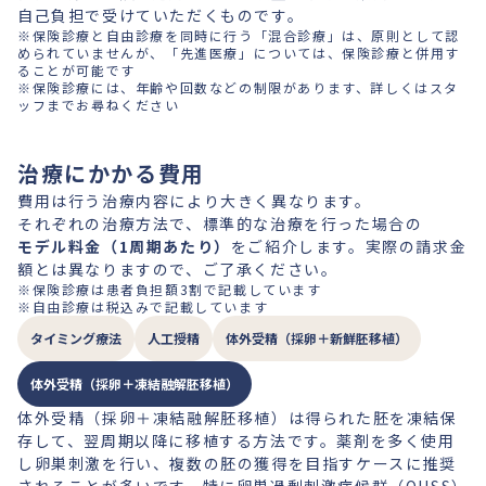
自己負担で受けていただくものです。
※保険診療と自由診療を同時に行う「混合診療」は、原則として認
められていませんが、「先進医療」については、保険診療と併用す
ることが可能です
※保険診療には、年齢や回数などの制限があります、詳しくはスタ
ッフまでお尋ねください
治療にかかる費用
費用は行う治療内容により大きく異なります。
それぞれの治療方法で、標準的な治療を行った場合の
モデル料金（1周期あたり）
をご紹介します。実際の請求金
額とは異なりますので、ご了承ください。
※保険診療は患者負担額3割で記載しています
※自由診療は税込みで記載しています
タイミング療法
人工授精
体外受精（採卵＋新鮮胚移植）
体外受精（採卵＋凍結融解胚移植）
体外受精（採卵＋凍結融解胚移植）は得られた胚を凍結保
存して、翌周期以降に移植する方法です。薬剤を多く使用
し卵巣刺激を行い、複数の胚の獲得を目指すケースに推奨