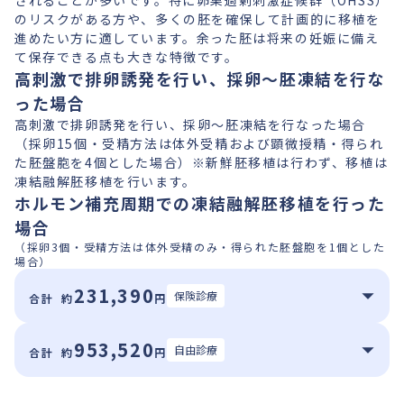
されることが多いです。特に卵巣過剰刺激症候群（OHSS）
のリスクがある方や、多くの胚を確保して計画的に移植を
進めたい方に適しています。余った胚は将来の妊娠に備え
て保存できる点も大きな特徴です。
高刺激で排卵誘発を行い、採卵〜胚凍結を行な
った場合
高刺激で排卵誘発を行い、採卵〜胚凍結を行なった場合
（採卵15個・受精方法は体外受精および顕微授精・得られ
た胚盤胞を4個とした場合）※新鮮胚移植は行わず、移植は
凍結融解胚移植を行います。
ホルモン補充周期での凍結融解胚移植を行った
場合
（採卵3個・受精方法は体外受精のみ・得られた胚盤胞を1個とした
場合）
231,390
保険診療
合計 約
円
採卵日までにかかる費用（例）
953,520
自由診療
合計 約
円
内容
数量
金額
採卵日までにかかる費用（例）