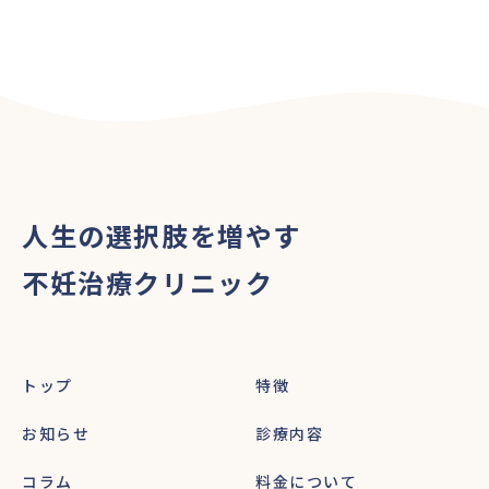
クロミッド50mg
10
270
内容
数量
金額
ブセレリン
1
1,370
クロミッド50mg
10
1,400
調剤料+処方料+薬情
2
330
ブセレリン
1
6,810
ゴナールエフペン900
2
17,020
ゴナールエフペン900
2
85,840
セトロタイド
3
8,150
セトロタイド
3
38,880
自己注射管理料+加算
1
4,980
人生の選択肢を増やす
合計（～採卵決定：薬剤のみ）
約132,930円
合計（～採卵決定：薬剤のみ）
約32,120円
合計（～採卵決定：薬剤・診察・検査等）
約159,140円
不妊治療クリニック
合計（～採卵決定：薬剤・診察・検査等）
約43,000円
採卵〜胚凍結までにかかる費用（例）
※保険が適用された後の自己負担額（3割）の金額です
採卵〜胚凍結までにかかる費用（例）
内容
数量
金額
内容
数量
金額
診察料
2
3,300
トップ
特徴
診察料
2
480
15
採卵
230,000
個分
お知らせ
診療内容
15
採卵
31,200
個分
静脈麻酔（含注射・薬剤）
1
50,000
コラム
料金について