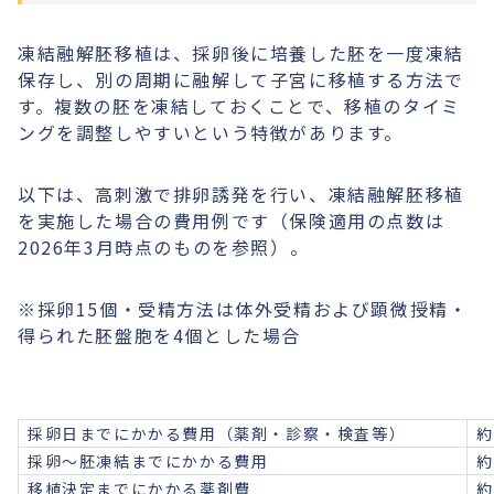
凍結融解胚移植は、採卵後に培養した胚を一度凍結
保存し、別の周期に融解して子宮に移植する方法で
す。複数の胚を凍結しておくことで、移植のタイミ
ングを調整しやすいという特徴があります。
以下は、高刺激で排卵誘発を行い、凍結融解胚移植
を実施した場合の費用例です（保険適用の点数は
2026年3月時点のものを参照）。
※採卵15個・受精方法は体外受精および顕微授精・
得られた胚盤胞を4個とした場合
採卵日までにかかる費用（薬剤・診察・検査等）
約
採卵〜胚凍結までにかかる費用
約
移植決定までにかかる薬剤費
約