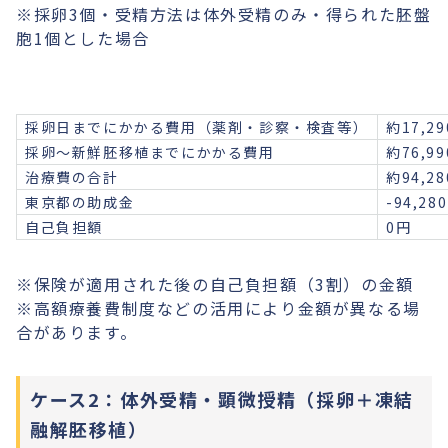
※採卵3個・受精方法は体外受精のみ・得られた胚盤
胞1個とした場合
採卵日までにかかる費用（薬剤・診察・検査等）
約17,2
採卵〜新鮮胚移植までにかかる費用
約76,9
治療費の合計
約94,2
東京都の助成金
-94,28
自己負担額
0円
※保険が適用された後の自己負担額（3割）の金額
※高額療養費制度などの活用により金額が異なる場
合があります。
ケース2：体外受精・顕微授精（採卵＋凍結
融解胚移植）