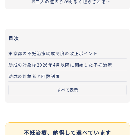
お二人の道のりが明るく照らされるよう「理解」と「納得」の上で選択いただく過程を大切にしています。エビデンスに基づいた高水準の医療提供により「幸せな家族計画の実現」をお手伝いさせていただきます。
目次
東京都の不妊治療助成制度の改正ポイント
助成の対象は2026年4月以降に開始した不妊治療
助成の対象者と回数制限
すべて表示
不妊治療、納得して選べています