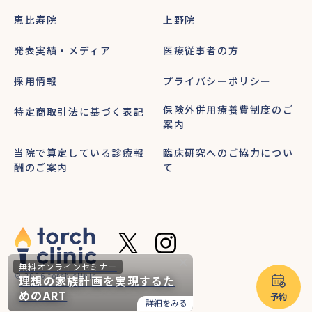
恵比寿院
上野院
発表実績・メディア
医療従事者の方
採用情報
プライバシーポリシー
保険外併用療養費制度のご
特定商取引法に基づく表記
案内
当院で算定している診療報
臨床研究へのご協力につい
酬のご案内
て
無料オンラインセミナー
© 2026 torch clinic
理想の家族計画を実現するた
めのART
予約
詳細をみる