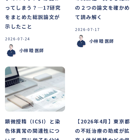
ってしまう？─17研究
の２つの論文を確かめ
をまとめた総説論文が
て読み解く
示したこと
2026-07-17
2026-07-24
小林 睦
医師
小林 睦
医師
顕微授精（ICSI）と染
【2026年4月】東京都
色体異常の関連性につ
の不妊治療の助成が拡