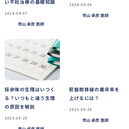
い不妊治療の基礎知識
2024-04-06
2024-04-07
市山 卓彦
医師
市山 卓彦
医師
採卵後の生理はいつく
胚盤胞移植の着床率を
る？いつもと違う生理
上げるには？
の原因を解説
2023-09-29
2023-09-29
市山 卓彦
医師
市山 卓彦
医師