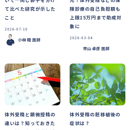
いて─同じ卵子を分け
充！体外受精などの保
て比べた研究が示した
険診療の自己負担額も
こと
上限15万円まで助成対
象に
2026-07-10
2026-03-04
小林 睦
医師
市山 卓彦
医師
体外受精と顕微授精の
体外受精の胚移植後の
違いは？知っておきた
症状は？