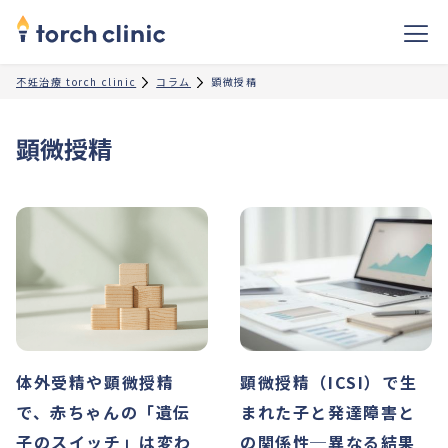
不妊治療 torch clinic
コラム
顕微授精
顕微授精
体外受精や顕微授精
顕微授精（ICSI）で生
で、赤ちゃんの「遺伝
まれた子と発達障害と
子のスイッチ」は変わ
の関係性─異なる結果