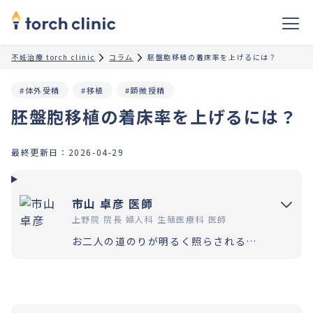
不妊治療 torch clinic
コラム
胚盤胞移植の着床率を上げるには？
#体外受精
#移植
#顕微授精
胚盤胞移植の着床率を上げるには？
最終更新日：
2026-04-29
市山 卓彦 医師
上野院 院長 婦人科 生殖医療科 医師
お二人の道のりが明るく照らされるよう「理解」と「納得」の上で選択いただく過程を大切にしています。エビデンスに基づいた高水準の医療提供により「幸せな家族計画の実現」をお手伝いさせていただきます。