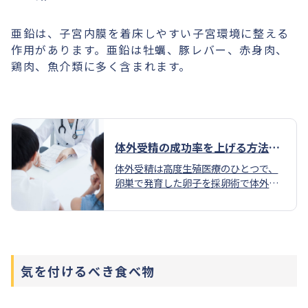
亜鉛は、子宮内膜を着床しやすい子宮環境に整える
作用があります。亜鉛は牡蠣、豚レバー、赤身肉、
鶏肉、魚介類に多く含まれます。
体外受精の成功率を上げる方法
は？生活改善や食べ物について解
体外受精は高度生殖医療のひとつで、
説 — 婦人科・不妊治療 torch cli
卵巣で発育した卵子を採卵術で体外に
nic(トーチクリニック)
取り出し、精子と受精させる治療で
す。受精方法は2種類あり、体外受精
（c-IVF:Conventional-IVF）と顕微授
精（ICSI:Intra Cytoplasmic Sperm I
njection）に分けられます。
気を付けるべき食べ物