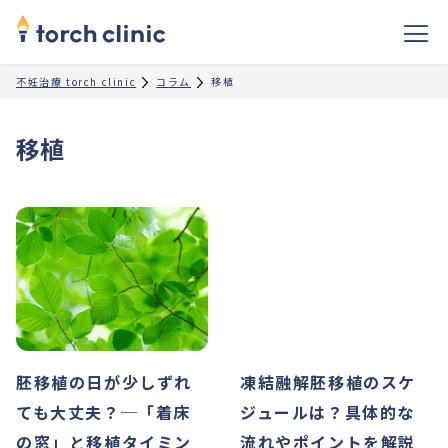
不妊治療 torch clinic
コラム
移植
移植
胚移植の日が少しずれ
凍結融解胚移植のスケ
ても大丈夫？─「着床
ジュールは？具体的な
の窓」と移植タイミン
流れやポイントを解説