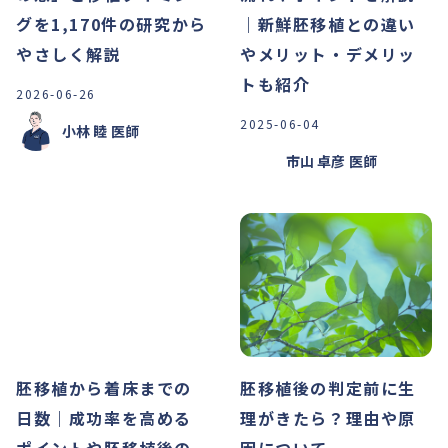
グを1,170件の研究から
｜新鮮胚移植との違い
やさしく解説
やメリット・デメリッ
トも紹介
2026-06-26
2025-06-04
小林 睦
医師
市山 卓彦
医師
胚移植から着床までの
胚移植後の判定前に生
日数｜成功率を高める
理がきたら？理由や原