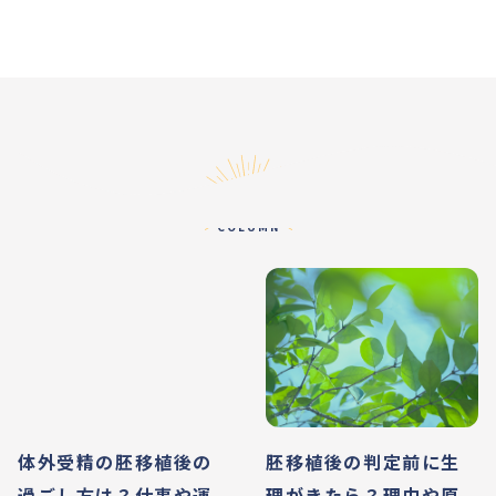
コラム
COLUMN
体外受精の胚移植後の
胚移植後の判定前に生
過ごし方は？仕事や運
理がきたら？理由や原