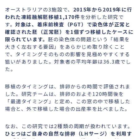
オーストラリアの3施設で、
2015年から2019年に行
われた凍結融解胚移植1,170件
を分析した研究で
す。
対象は、着床前検査（PGT）で染色体が正常と
確認された胚（正常胚）を1個ずつ移植したケースに
限られています。
胚の染色体の問題という「結果を
大きく左右する要因」をあらかじめ取り除くこと
で、タイミングそのものの影響を見極めやすくする
狙いがありました。対象者の平均年齢は36.3歳でし
た。
移植のタイミングは、排卵からの時間で評価されま
した。研究チームは、排卵のおよそ120時間後を
「最適タイミング」と定め、この窓の中で移植した
場合と、外で移植した場合の出産率を比べました。
なお、この研究では2種類の周期が扱われています。
ひとつはご自身の自然な排卵（LHサージ）を利用す