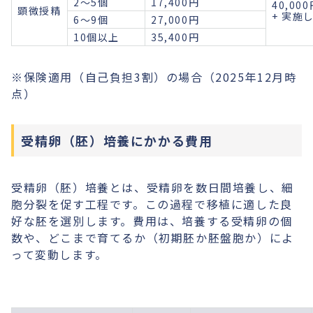
2〜5個
17,400円
40,00
顕微授精
+ 実施
6〜9個
27,000円
10個以上
35,400円
※保険適用（自己負担3割）の場合（2025年12月時
点）
受精卵（胚）培養にかかる費用
受精卵（胚）培養とは、受精卵を数日間培養し、細
胞分裂を促す工程です。この過程で移植に適した良
好な胚を選別します。費用は、培養する受精卵の個
数や、どこまで育てるか（初期胚か胚盤胞か）によ
って変動します。