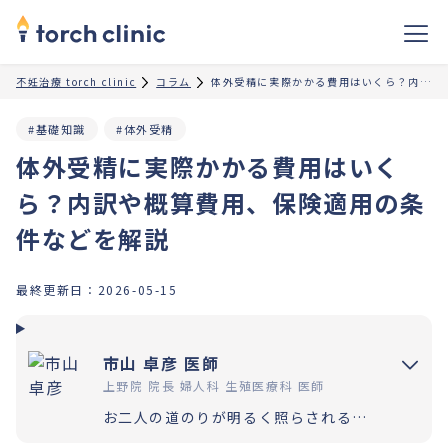
不妊治療 torch clinic
コラム
体外受精に実際かかる費用はいくら？内訳や概算費用、保険適用の条件などを解説
#基礎知識
#体外受精
体外受精に実際かかる費用はいく
ら？内訳や概算費用、保険適用の条
件などを解説
最終更新日：
2026-05-15
市山 卓彦 医師
上野院 院長 婦人科 生殖医療科 医師
お二人の道のりが明るく照らされるよう「理解」と「納得」の上で選択いただく過程を大切にしています。エビデンスに基づいた高水準の医療提供により「幸せな家族計画の実現」をお手伝いさせていただきます。