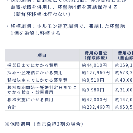
顕微授精を併用し、胚盤胞4個を凍結保存する
（新鮮胚移植は行わない）
移植周期：ホルモン補充周期で、凍結した胚盤胞
1個を融解し移植する
費用の目安
費用の
項目
（保険診療）
（自由
採卵日までにかかる費用
約44,010円
約159,
採卵〜胚凍結にかかる費用
約127,960円
約573,
移植決定までにかかる薬剤費
約8,510円
約43,0
移植周期開始〜妊娠判定日までに
約9,980円
約31,0
かかる検査・診察費用
移植実施にかかる費用
約42,000円
約147,
合計
約232,460円
約953,
※保険適用（自己負担3割の場合）