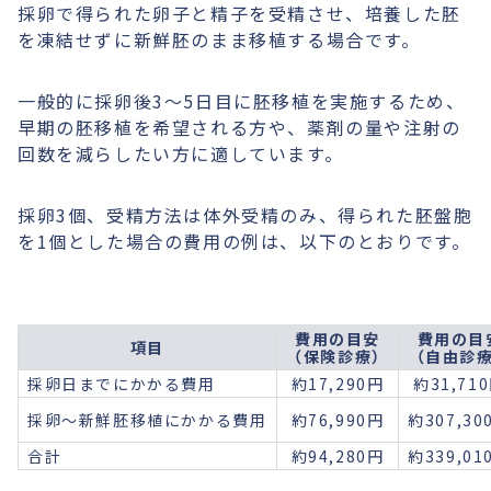
採卵で得られた卵子と精子を受精させ、培養した胚
を凍結せずに新鮮胚のまま移植する場合です。
一般的に採卵後3〜5日目に胚移植を実施するため、
早期の胚移植を希望される方や、薬剤の量や注射の
回数を減らしたい方に適しています。
採卵3個、受精方法は体外受精のみ、得られた胚盤胞
を1個とした場合の費用の例は、以下のとおりです。
費用の目安
費用の目
項目
（保険診療）
（自由診
採卵日までにかかる費用
約17,290円
約31,71
採卵〜新鮮胚移植にかかる費用
約76,990円
約307,30
合計
約94,280円
約339,01