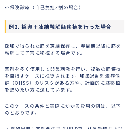
※保険診療（自己負担3割の場合）
例2. 採卵＋凍結融解胚移植を行った場合
採卵で得られた胚を凍結保存し、翌周期以降に胚を
融解して子宮に移植する場合です。
薬剤を多く使用して卵巣刺激を行い、複数の胚獲得
を目指すケースに推奨されます。卵巣過剰刺激症候
群（OHSS）のリスクがある方や、計画的に胚移植
を進めたい方に適しています。
このケースの条件と実際にかかる費用の例は、以下
のとおりです。
採卵周期：高刺激法で採卵15個、体外受精および