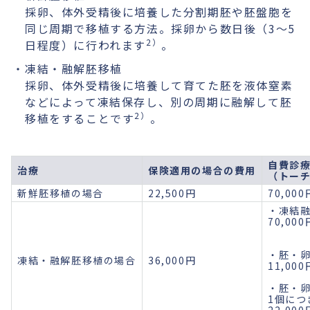
採卵、体外受精後に培養した分割期胚や胚盤胞を
同じ周期で移植する方法。採卵から数日後（3～5
2）
日程度）に行われます
。
凍結・融解胚移植
採卵、体外受精後に培養して育てた胚を液体窒素
などによって凍結保存し、別の周期に融解して胚
2）
移植をすることです
。
自費診
治療
保険適用の場合の費用
（トー
新鮮胚移植の場合
22,500円
70,000
・凍結
70,000
・胚・
凍結・融解胚移植の場合
36,000円
11,000
・胚・
1個につ