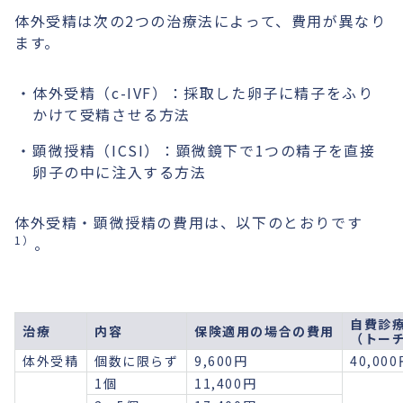
体外受精は次の2つの治療法によって、費用が異なり
ます。
体外受精（c-IVF）：採取した卵子に精子をふり
かけて受精させる方法
顕微授精（ICSI）：顕微鏡下で1つの精子を直接
卵子の中に注入する方法
体外受精・顕微授精の費用は、以下のとおりです
1）
。
自費診
治療
内容
保険適用の場合の費用
（トー
体外受精
個数に限らず
9,600円
40,00
1個
11,400円