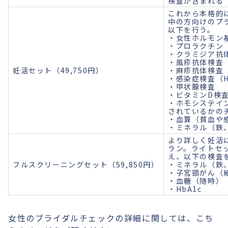
検査が含まれる
これから本格的
中の方向けのプ
以下を行う。
・女性ホルモン
・プロラクチン
・クラミジア抗
・風疹抗体検査
妊活セット（49,750円）
・麻疹抗体検査
・感染症検査（H
・甲状腺検査
・ビタミンD検
・ホモシステイ
されているかの
・血算（貧血や
・ミネラル（鉄
より詳しく妊活
ラン。ライトセ
え、以下の検査
フルスクリーニングセット（59,850円）
・ミネラル（鉄
・子宮頸がん（
・血糖（随時）
・HbA1c
女性のブライダルチェックの詳細に関しては、こち