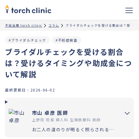
不妊治療 torch clinic
コラム
ブライダルチェックを受ける割合は？受けるタイミングや助成金について解説
#ブライダルチェック
#不妊症検査
ブライダルチェックを受ける割合
は？受けるタイミングや助成金につ
いて解説
最終更新日：
2026-06-02
市山 卓彦 医師
上野院 院長 婦人科 生殖医療科 医師
お二人の道のりが明るく照らされるよう「理解」と「納得」の上で選択いただく過程を大切にしています。エビデンスに基づいた高水準の医療提供により「幸せな家族計画の実現」をお手伝いさせていただきます。