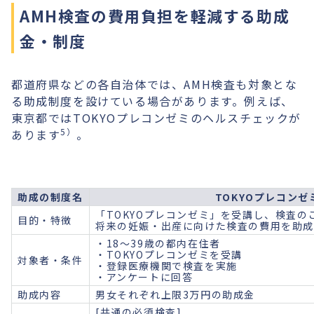
AMH検査の費用負担を軽減する助成
金・制度
都道府県などの各自治体では、AMH検査も対象とな
る助成制度を設けている場合があります。例えば、
東京都ではTOKYOプレコンゼミのヘルスチェックが
5）
あります
。
助成の制度名
TOKYOプレコン
「TOKYOプレコンゼミ」を受講し、検査
目的・特徴
将来の妊娠・出産に向けた検査の費用を助成
・18〜39歳の都内在住者
・TOKYOプレコンゼミを受講
対象者・条件
・登録医療機関で検査を実施
・アンケートに回答
助成内容
男女それぞれ上限3万円の助成金
[共通の必須検査]