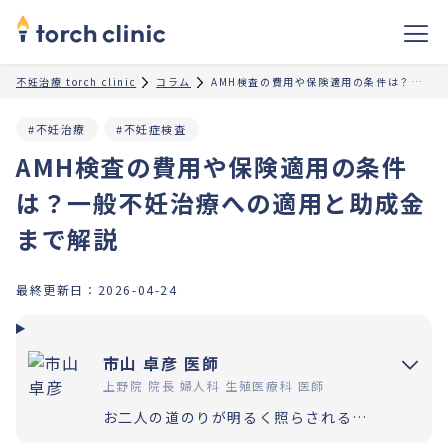
不妊治療 torch clinic
コラム
AMH検査の費用や保険適用の条件は？一般不妊治療への適用と助成金まで解説
#不妊治療
#不妊症検査
AMH検査の費用や保険適用の条件
は？一般不妊治療への適用と助成金
まで解説
最終更新日：
2026-04-24
市山 卓彦 医師
上野院 院長 婦人科 生殖医療科 医師
お二人の道のりが明るく照らされるよう「理解」と「納得」の上で選択いただく過程を大切にしています。エビデンスに基づいた高水準の医療提供により「幸せな家族計画の実現」をお手伝いさせていただきます。