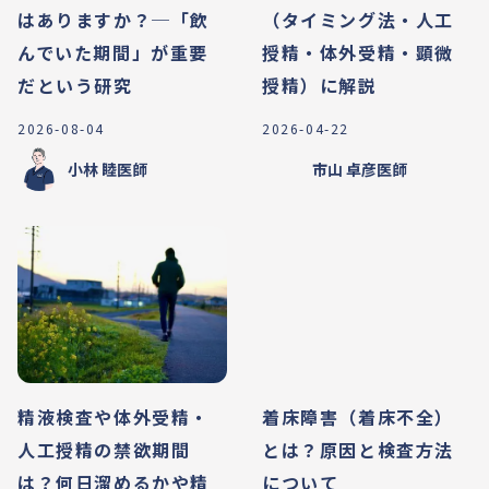
はありますか？─「飲
（タイミング法・人工
んでいた期間」が重要
授精・体外受精・顕微
だという研究
授精）に解説
2026-08-04
2026-04-22
小林 睦
医師
市山 卓彦
医師
精液検査や体外受精・
着床障害（着床不全）
人工授精の禁欲期間
とは？原因と検査方法
は？何日溜めるかや精
について