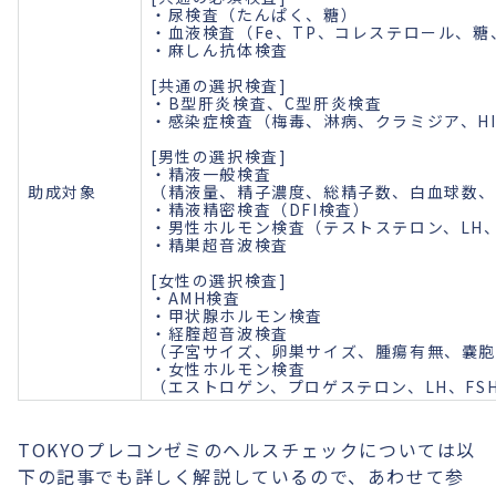
・尿検査（たんぱく、糖）
・血液検査（Fe、TP、コレステロール、糖
・麻しん抗体検査
[共通の選択検査]
・B型肝炎検査、C型肝炎検査
・感染症検査（梅毒、淋病、クラミジア、HI
[男性の選択検査]
・精液一般検査
助成対象
（精液量、精子濃度、総精子数、白血球数
・精液精密検査（DFI検査）
・男性ホルモン検査（テストステロン、LH、
・精巣超音波検査
[女性の選択検査]
・AMH検査
・甲状腺ホルモン検査
・経腟超音波検査
（子宮サイズ、卵巣サイズ、腫瘍有無、嚢
・女性ホルモン検査
（エストロゲン、プロゲステロン、LH、FS
TOKYOプレコンゼミのヘルスチェックについては以
下の記事でも詳しく解説しているので、あわせて参