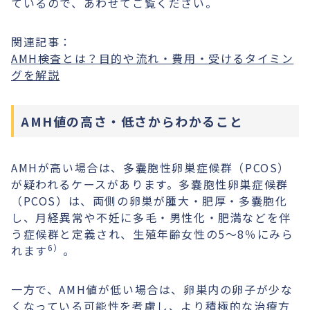
ているので、あわせてご覧ください。
関連記事：
AMH検査とは？目的や流れ・費用・受けるタイミン
グを解説
AMH値の高さ・低さからわかること
AMHが高い場合は、多嚢胞性卵巣症候群（PCOS）
が疑われるケースがあります。多嚢胞性卵巣症候群
（PCOS）は、両側の卵巣が腫大・肥厚・多嚢胞化
し、月経異常や不妊に多毛・男性化・肥満などを伴
う症候群と定義され、生殖年齢女性の5〜8％にみら
6）
れます
。
一方で、AMH値が低い場合は、卵巣内の卵子が少な
くなっている可能性を考慮し、より積極的な治療方