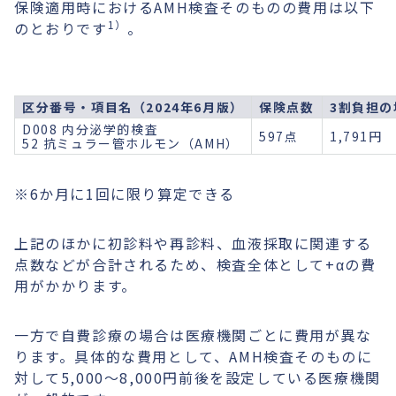
保険適用時におけるAMH検査そのものの費用は以下
1）
のとおりです
。
区分番号・項目名（2024年6月版）
保険点数
3割負担の
D008 内分泌学的検査
597点
1,791円
52 抗ミュラー管ホルモン（AMH）
※6か月に1回に限り算定できる
上記のほかに初診料や再診料、血液採取に関連する
点数などが合計されるため、検査全体として+αの費
用がかかります。
一方で自費診療の場合は医療機関ごとに費用が異な
ります。具体的な費用として、AMH検査そのものに
対して5,000〜8,000円前後を設定している医療機関