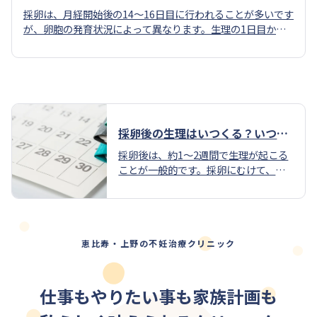
採卵は、月経開始後の14～16日目に行われることが多いです
が、卵胞の発育状況によって異なります。生理の1日目から3
日目の間に受診し、卵胞を育てる薬（飲み薬あるいは注射）
が処方されます。その後、卵胞の大きさに合わせて、採卵の
2日前の夜に卵胞を成熟させるホルモン剤（注射または点鼻
スプレー）を使用します。
採卵後の生理はいつくる？いつも
と違う生理の原因を解説
採卵後は、約1〜2週間で生理が起こる
ことが一般的です。採卵にむけて、た
くさんの卵胞発育を促進するために、
多くのホルモン剤を使用するため、ホ
ルモンバランスが崩れ、通常の生理周
期が乱れてしまうことがあります。
恵比寿・上野の不妊治療クリニック
仕事もやりたい事も家族計画も