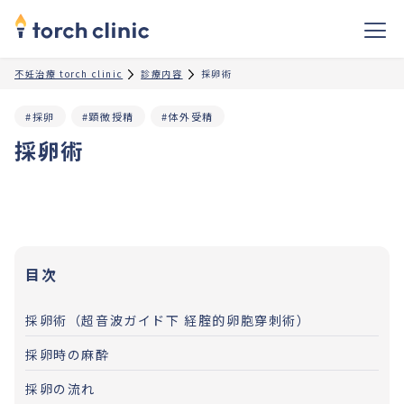
不妊治療 torch clinic
診療内容
採卵術
#採卵
#顕微授精
#体外受精
採卵術
目次
採卵術（超音波ガイド下 経腟的卵胞穿刺術）
採卵時の麻酔
採卵の流れ