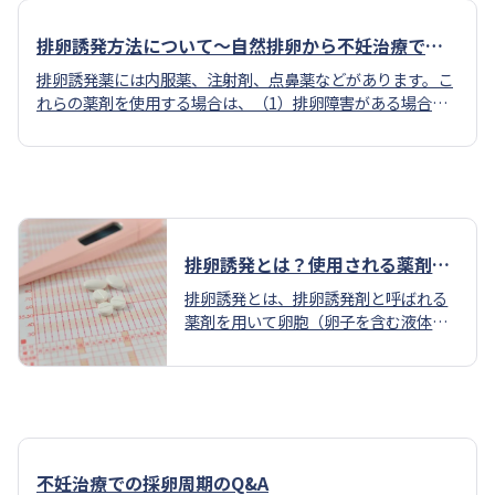
排卵誘発方法について〜自然排卵から不妊治療での
排卵誘発について
排卵誘発薬には内服薬、注射剤、点鼻薬などがあります。こ
れらの薬剤を使用する場合は、（1）排卵障害がある場合、
（2）排卵障害はないが、タイミング指導などで妊娠しない
場合や治療をステップアップする場合、（3）生殖補助医療
を行うために採卵をする場合などが挙げられます。
排卵誘発とは？使用される薬剤や
誘発方法についても解説
排卵誘発とは、排卵誘発剤と呼ばれる
薬剤を用いて卵胞（卵子を含む液体の
袋）の発育を促すことです。本来卵子
は1周期あたり1個しか育ちませんが、
排卵誘発を行うことで複数個の卵子を
育てて成熟させます。そのため排卵障
害が原因の不妊症だけでなく、排卵が
正常な方の不妊治療でも排卵誘発を行
不妊治療での採卵周期のQ&A
うことがあります。