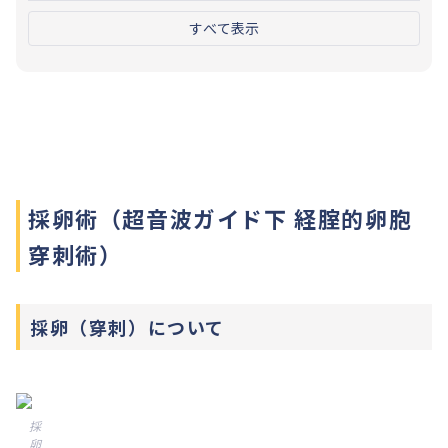
すべて表示
採卵術（超音波ガイド下 経腟的卵胞
穿刺術）
採卵（穿刺）について
採
卵