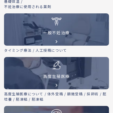
基礎体温 /
不妊治療に使用される薬剤
一般不妊治療
タイミング療法 / 人工授精について
高度生殖医療
高度生殖医療について / 体外受精 / 顕微受精 / 採卵術 / 胚
培養 / 胚凍結 / 胚凍結