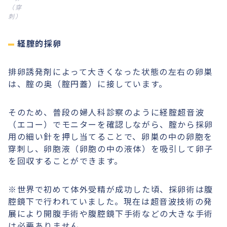
（穿
刺）
経腟的採卵
排卵誘発剤によって大きくなった状態の左右の卵巣
は、腟の奥（腟円蓋）に接しています。
そのため、普段の婦人科診察のように経腟超音波
（エコー）でモニターを確認しながら、腟から採卵
用の細い針を押し当てることで、卵巣の中の卵胞を
穿刺し、卵胞液（卵胞の中の液体）を吸引して卵子
を回収することができます。
※世界で初めて体外受精が成功した頃、採卵術は腹
腔鏡下で行われていました。現在は超音波技術の発
展により開腹手術や腹腔鏡下手術などの大きな手術
は必要ありません。