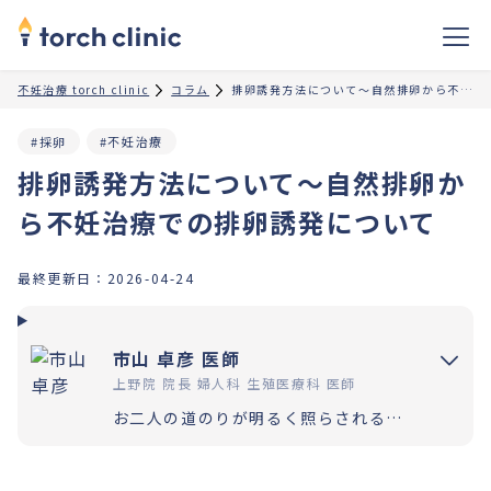
不妊治療 torch clinic
コラム
排卵誘発方法について〜自然排卵から不妊治療での排卵誘発について
#採卵
#不妊治療
排卵誘発方法について〜自然排卵か
ら不妊治療での排卵誘発について
最終更新日：
2026-04-24
市山 卓彦 医師
上野院 院長 婦人科 生殖医療科 医師
お二人の道のりが明るく照らされるよう「理解」と「納得」の上で選択いただく過程を大切にしています。エビデンスに基づいた高水準の医療提供により「幸せな家族計画の実現」をお手伝いさせていただきます。