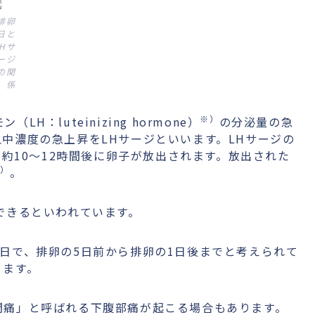
排卵
日と
LHサ
ージ
の関
係
※）
luteinizing hormone）
の分泌量の急
中濃度の急上昇をLHサージといいます。LHサージの
ら約10〜12時間後に卵子が放出されます。放出された
2）
。
できるといわれています。
日で、排卵の5日前から排卵の1日後までと考えられて
ります。
間痛」と呼ばれる下腹部痛が起こる場合もあります。