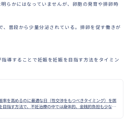
は明らかにはなっていませんが、卵胞の発育や排卵時
種で、普段から少量分泌されている。排卵を促す働きが
が指導することで妊娠を妊娠を目指す方法をタイミン
娠率を高めるのに最適な日（性交渉をもつべきタイミング）を医
を目指す方法で、不妊治療の中では身体的、金銭的負担も少ない
外は通常の性交渉と変わらず、自然妊娠を期待する方法です。