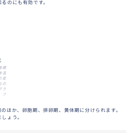
知るのにも有効です。
基礎
体温
の変
化の
グラ
フ
期のほか、卵胞期、排卵期、黄体期に分けられます。
ましょう。