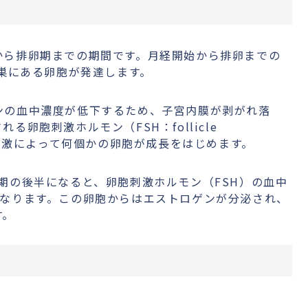
から排卵期までの期間です。月経開始から排卵までの
卵巣にある卵胞が発達します。
ンの血中濃度が低下するため、子宮内膜が剥がれ落
卵胞刺激ホルモン（FSH：follicle
加し、刺激によって何個かの卵胞が成長をはじめます。
期の後半になると、卵胞刺激ホルモン（FSH）の血中
になります。この卵胞からはエストロゲンが分泌され、
す。