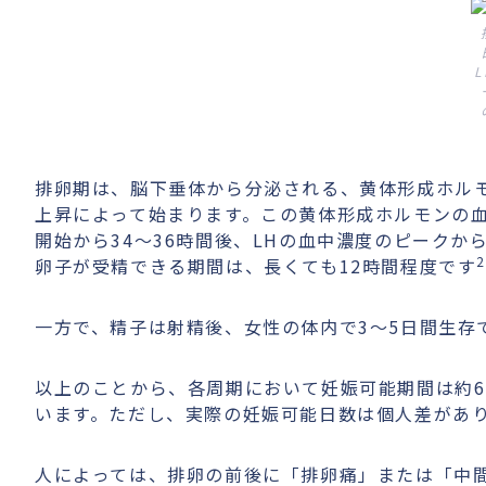
排卵期は、脳下垂体から分泌される、黄体形成ホルモン（LH：
上昇によって始まります。この黄体形成ホルモンの血
開始から34～36時間後、LHの血中濃度のピークか
卵子が受精できる期間は、長くても12時間程度です
一方で、精子は射精後、女性の体内で3〜5日間生存
以上のことから、各周期において妊娠可能期間は約6
います。ただし、実際の妊娠可能日数は個人差があ
人によっては、排卵の前後に「排卵痛」または「中