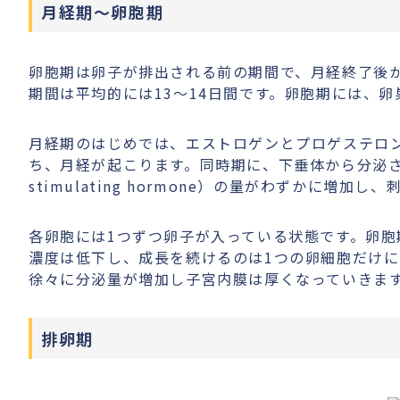
月経期～卵胞期
卵胞期は卵子が排出される前の期間で、月経終了後
期間は平均的には13〜14日間です。卵胞期には、
月経期のはじめでは、エストロゲンとプロゲステロ
ち、月経が起こります。同時期に、下垂体から分泌される
stimulating hormone）の量がわずかに増
各卵胞には1つずつ卵子が入っている状態です。卵胞
濃度は低下し、成長を続けるのは1つの卵細胞だけ
徐々に分泌量が増加し子宮内膜は厚くなっていきま
排卵期