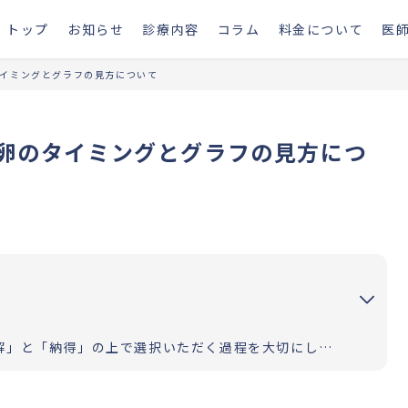
トップ
お知らせ
診療内容
コラム
料金について
医
イミングとグラフの見方について
卵のタイミングとグラフの見方につ
お二人の道のりが明るく照らされるよう「理解」と「納得」の上で選択いただく過程を大切にしています。エビデンスに基づいた高水準の医療提供により「幸せな家族計画の実現」をお手伝いさせていただきます。