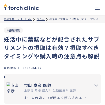
不妊治療 torch clinic
コラム
妊活中に葉酸などが配合されたサプリメントの摂取は有効？摂取すべきタイミングや購入時の注意点も解説
#基礎知識
妊活中に葉酸などが配合されたサプ
リメントの摂取は有効？摂取すべき
タイミングや購入時の注意点も解説
最終更新日：
2026-04-22
市山 卓彦 医師
上野院 院長 婦人科 生殖医療科 医師
お二人の道のりが明るく照らされるよう「理解」と「納得」の上で選択いただく過程を大切にしています。エビデンスに基づいた高水準の医療提供により「幸せな家族計画の実現」をお手伝いさせていただきます。