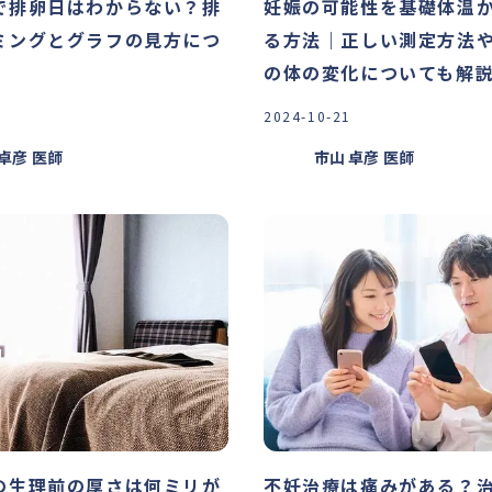
で排卵日はわからない？排
妊娠の可能性を基礎体温
ミングとグラフの見方につ
る方法｜正しい測定方法
の体の変化についても解
2024-10-21
 卓彦
医師
市山 卓彦
医師
の生理前の厚さは何ミリが
不妊治療は痛みがある？