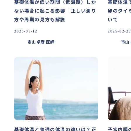
基礎体温が低い期間（低温期）しか
基礎体温
ない場合に起こる影響｜正しい測り
卵のタイ
方や周期の見方も解説
いて
2025-03-12
2025-02-26
市山 卓彦
医師
市山
基礎体温と普通の体温の違いは？正
子宮内膜