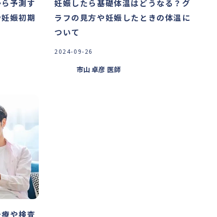
から予測す
妊娠したら基礎体温はどうなる？グ
や妊娠初期
ラフの見方や妊娠したときの体温に
説
ついて
2024-09-26
市山 卓彦
医師
治療や検査