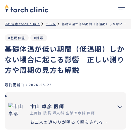
不妊治療 torch clinic
コラム
基礎体温が低い期間（低温期）しかない場合に起こる影響｜正しい測り方や周期の見方も解説
#基礎体温
#妊娠
基礎体温が低い期間（低温期）しか
ない場合に起こる影響｜正しい測り
方や周期の見方も解説
最終更新日：
2026-05-25
市山 卓彦 医師
上野院 院長 婦人科 生殖医療科 医師
お二人の道のりが明るく照らされるよう「理解」と「納得」の上で選択いただく過程を大切にしています。エビデンスに基づいた高水準の医療提供により「幸せな家族計画の実現」をお手伝いさせていただきます。