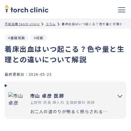
不妊治療 torch clinic
コラム
着床出血はいつ起こる？色や量と生理との違いについて解説
#基礎知識
#妊娠
着床出血はいつ起こる？色や量と生
理との違いについて解説
最終更新日：
2026-05-25
市山 卓彦 医師
上野院 院長 婦人科 生殖医療科 医師
お二人の道のりが明るく照らされるよう「理解」と「納得」の上で選択いただく過程を大切にしています。エビデンスに基づいた高水準の医療提供により「幸せな家族計画の実現」をお手伝いさせていただきます。