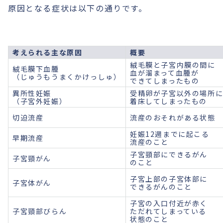
原因となる症状は以下の通りです。
考えられる主な原因
概要
絨毛膜と子宮内膜の間に
絨毛膜下血腫
血が溜まって血腫が
（じゅうもうまくかけっしゅ）
できてしまったもの
異所性妊娠
受精卵が子宮以外の場所
（子宮外妊娠）
着床してしまったもの
切迫流産
流産のおそれがある状態
妊娠12週までに起こる
早期流産
流産のこと
子宮頸部にできるがん
子宮頸がん
のこと
子宮上部の子宮体部に
子宮体がん
できるがんのこと
子宮の入口付近が赤く
子宮頸部びらん
ただれてしまっている
状態のこと