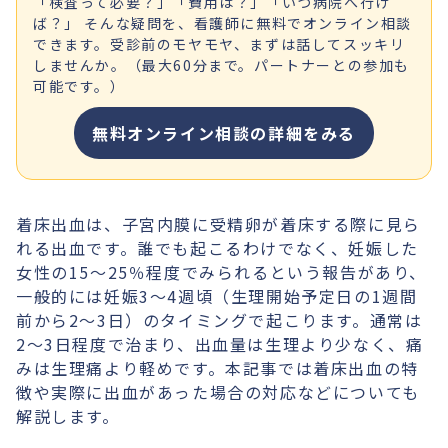
「検査って必要？」「費用は？」「いつ病院へ行け
ば？」 そんな疑問を、看護師に無料でオンライン相談
できます。受診前のモヤモヤ、まずは話してスッキリ
しませんか。（最大60分まで。パートナーとの参加も
可能です。）
無料オンライン相談の詳細をみる
着床出血は、子宮内膜に受精卵が着床する際に見ら
れる出血です。誰でも起こるわけでなく、妊娠した
女性の15〜25％程度でみられるという報告があり、
一般的には妊娠3〜4週頃（生理開始予定日の1週間
前から2〜3日）のタイミングで起こります。通常は
2～3日程度で治まり、出血量は生理より少なく、痛
みは生理痛より軽めです。本記事では着床出血の特
徴や実際に出血があった場合の対応などについても
解説します。