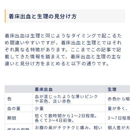
着床出血と生理の見分け方
着床出血は生理と同じようなタイミングで起こるた
め間違いやすいですが、着床出血と生理とではそれ
ぞれ異なる特徴があります。ここまでこの記事で記
載してきた情報を踏まえて、着床出血と生理の主な
違いと見分け方をまとめると以下の通りです。
着床出血
生理
血が混じったような薄いピンク
色
赤色から
や茶色、淡い赤色
血の量
少量
量が多く
短くて数時間から1〜2日程度。
期間
3〜7日程
長くて3〜4日前後。
お腹の奥がチクチクと痛み、軽い
個人差が
症状の程度