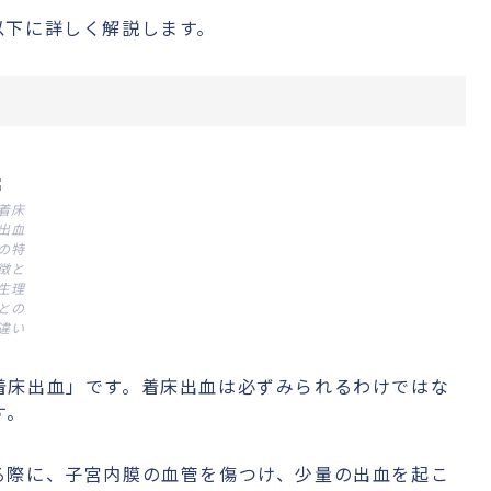
以下に詳しく解説します。
着床
出血
の特
徴と
生理
との
違い
着床出血」です。着床出血は必ずみられるわけではな
す。
る際に、子宮内膜の血管を傷つけ、少量の出血を起こ