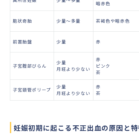
異所性妊娠
少量〜多量
暗赤色
胞状奇胎
少量〜多量
茶褐色や暗赤色
前置胎盤
少量
赤
赤
少量
子宮腟部びらん
ピンク
月経より少ない
茶
少量
赤
子宮頸管ポリープ
月経より少ない
茶
妊娠初期に起こる不正出血の原因と特