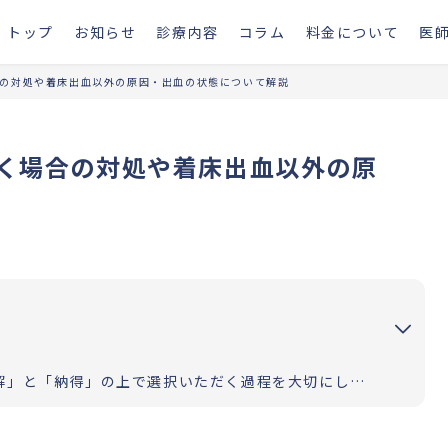
トップ
お知らせ
診療内容
コラム
料金について
医
の対処や着床出血以外の原因・出血の状態について解説
く場合の対処や着床出血以外の原
お二人の道のりが明るく照らされるよう「理解」と「納得」の上で選択いただく過程を大切にしています。エビデンスに基づいた高水準の医療提供により「幸せな家族計画の実現」をお手伝いさせていただきます。