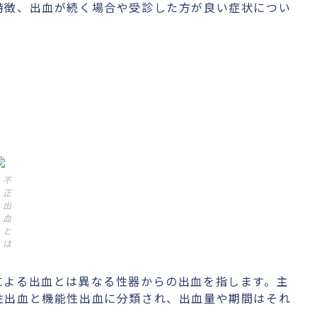
特徴、出血が続く場合や受診した方が良い症状につい
不
正
出
血
と
は
による出血とは異なる性器からの出血を指します。主
性出血と機能性出血に分類され、出血量や期間はそれ