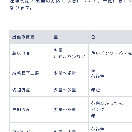
妊娠初期の出血の原因と状態について、一覧にまと
なります。
出血の原因
量
色
少量
着床出血
薄いピンク・茶・
月経より少ない
赤
絨毛膜下血腫
少量〜多量
茶褐色
切迫流産
少量〜多量
赤色
茶色がかった赤
早期流産
少量〜多量
ピンク
赤
茶褐色