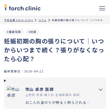
不妊治療 torch clinic
コラム
妊娠初期の胸の張りについて｜いつからいつまで続く？張りがなくなったら心配？
#基礎知識
#妊娠
妊娠初期の胸の張りについて｜いつ
からいつまで続く？張りがなくなっ
たら心配？
最終更新日：
2026-04-22
市山 卓彦 医師
上野院 院長 婦人科 生殖医療科 医師
お二人の道のりが明るく照らされるよう「理解」と「納得」の上で選択いただく過程を大切にしています。エビデンスに基づいた高水準の医療提供により「幸せな家族計画の実現」をお手伝いさせていただきます。