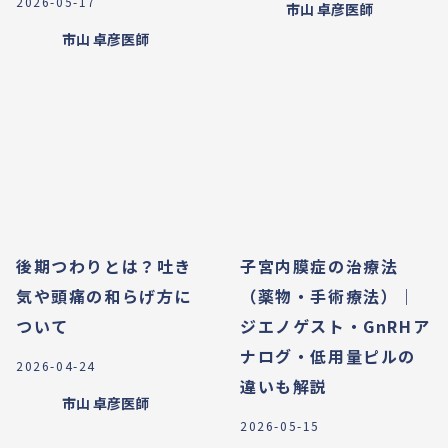
2026-05-17
市山 卓彦
医師
市山 卓彦
医師
後期つわりとは？吐き
子宮内膜症の治療法
気や頭痛の和らげ方に
（薬物・手術療法）｜
ついて
ジエノゲスト・GnRHア
ナログ・低用量ピルの
2026-04-24
違いも解説
市山 卓彦
医師
2026-05-15