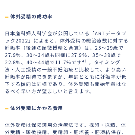
がら精子を卵子へ直接注入する技術は
“Intracytoplasmic sperm injection”
体外受精の成功率
、ICSI（イクシー）と呼ばれますが、
ｃ−IVFではICSIとは異なり高度な媒精
技術は用いず、ICSIより安価です
日本産科婦人科学会が公開している「ARTデータブ
ック2022」によると、体外受精の総治療数に対する
妊娠率（後述の顕微授精と合算）は、25〜29歳で
27.9%、30〜34歳も同様に27.9%、35〜39歳で
4）
22.8%、40〜44歳で11.7%です
。タイミング
法・人工授精の一般不妊治療と比較して、より高い
妊娠率が期待できますが、年齢とともに妊娠率が低
下する傾向は同様であり、体外受精も開始年齢はな
るべく早い方が望ましいと言えます。
体外受精にかかる費用
体外受精は保険適用の治療法です。採卵・採精、体
外受精・顕微授精、受精卵・胚培養・胚凍結保存、