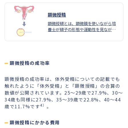
顕微授精
顕微授精とは、顕微鏡を使いながら培
養士が精子の形態や運動性を見ながら
良好な精子を選択し、細いガラス針で
卵子の細胞質内に直接精子を注入する
授精方法です。
顕微授精の成功率
顕微授精の成功率は、体外受精についての記載でも
触れたように「体外受精」と「顕微授精」の合算の
数値が公開されています。25〜29歳で27.9%、30〜
34歳も同様に27.9%、35〜39歳で22.8%、40〜44
4）
歳で11.7%です
。
顕微授精にかかる費用