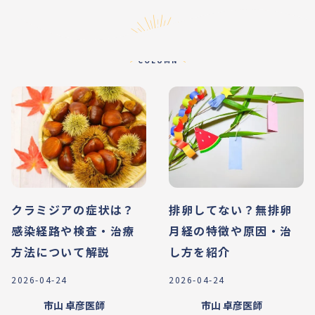
コラム
COLUMN
クラミジアの症状は？
排卵してない？無排卵
感染経路や検査・治療
月経の特徴や原因・治
方法について解説
し方を紹介
2026-04-24
2026-04-24
市山 卓彦
医師
市山 卓彦
医師