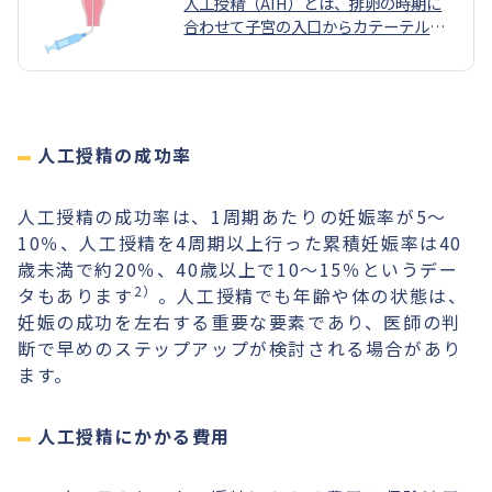
人工授精（AIH）とは、排卵の時期に
合わせて子宮の入口からカテーテルを
挿入し子宮内腔へ処理された精液を直
接注入する方法です。タイミング療法
と異なる点は以下の通りです。精子が
受精地点まで到達する距離が短くなり
ます。採取された精液から動きの良い
人工授精の成功率
精子を濃縮して子宮内に届けられま
す。
人工授精の成功率は、1周期あたりの妊娠率が5〜
10％、人工授精を4周期以上行った累積妊娠率は40
歳未満で約20％、40歳以上で10〜15％というデー
2）
タもあります
。人工授精でも年齢や体の状態は、
妊娠の成功を左右する重要な要素であり、医師の判
断で早めのステップアップが検討される場合があり
ます。
人工授精にかかる費用