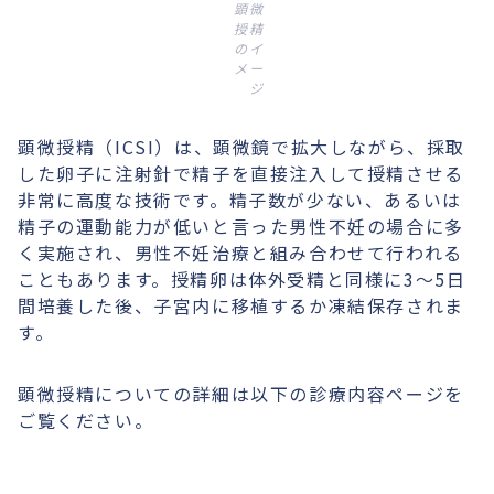
顕微
授精
のイ
メー
ジ
顕微授精（ICSI）は、顕微鏡で拡大しながら、採取
した卵子に注射針で精子を直接注入して授精させる
非常に高度な技術です。精子数が少ない、あるいは
精子の運動能力が低いと言った男性不妊の場合に多
く実施され、男性不妊治療と組み合わせて行われる
こともあります。授精卵は体外受精と同様に3～5日
間培養した後、子宮内に移植するか凍結保存されま
す。
顕微授精についての詳細は以下の診療内容ページを
ご覧ください。