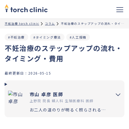
不妊治療 torch clinic
コラム
不妊治療のステップアップの流れ・タイミング・費用
#不妊治療
#タイミング療法
#人工授精
不妊治療のステップアップの流れ・
タイミング・費用
最終更新日：
2026-05-15
市山 卓彦 医師
上野院 院長 婦人科 生殖医療科 医師
お二人の道のりが明るく照らされるよう「理解」と「納得」の上で選択いただく過程を大切にしています。エビデンスに基づいた高水準の医療提供により「幸せな家族計画の実現」をお手伝いさせていただきます。