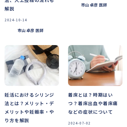
法、人工授精の流れも
市山 卓彦
医師
解説
2024-10-14
市山 卓彦
医師
妊活におけるシリンジ
着床とは？時期はい
法とは？メリット・デ
つ？着床出血や着床痛
メリットや妊娠率・や
などの症状について
り方を解説
2024-07-02