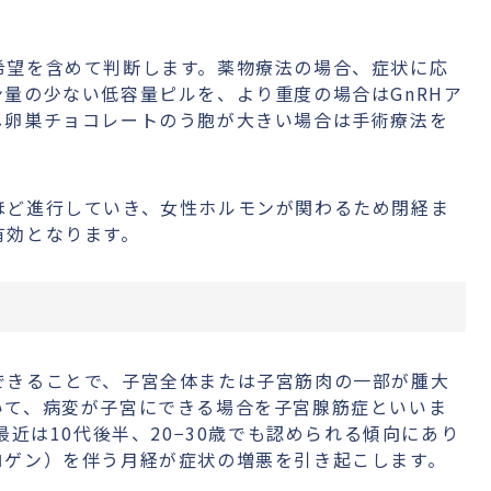
希望を含めて判断します。薬物療法の場合、症状に応
量の少ない低容量ピルを、より重度の場合はGnRHア
し卵巣チョコレートのう胞が大きい場合は手術療法を
ほど進行していき、女性ホルモンが関わるため閉経ま
有効となります。
できることで、子宮全体または子宮筋肉の一部が腫大
いて、病変が子宮にできる場合を子宮腺筋症といいま
最近は10代後半、20−30歳でも認められる傾向にあり
ロゲン）を伴う月経が症状の増悪を引き起こします。