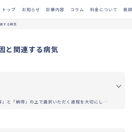
トップ
お知らせ
診療内容
コラム
料金について
医
連する病気
因と関連する病気
お二人の道のりが明るく照らされるよう「理解」と「納得」の上で選択いただく過程を大切にしています。エビデンスに基づいた高水準の医療提供により「幸せな家族計画の実現」をお手伝いさせていただきます。