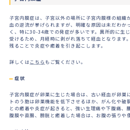
子宮内膜症は、子宮以外の場所に子宮内膜様の組織
血の逆流が挙げられますが、明確な原因は未だわかっ
く、特に30-34歳での発症が多いです。異所的に
受けるため、月経時に剥がれ落ちて経血となります
残ることで炎症や癒着を引き起こします。
詳しくは
こちら
もご覧ください。
症状
子宮内膜症が卵巣に生じた場合は、古い経血が卵巣
トのう胞は卵巣機能を低下させるほか、がん化や破
との癒着や炎症が起きると、強い生理痛や下腹痛、
腹膜や直腸、膀胱と癒着した場合は、お腹の張りや