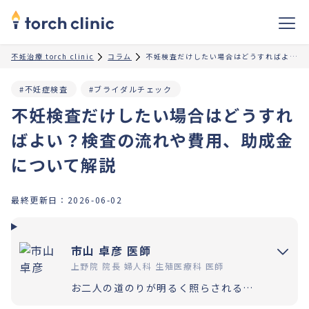
不妊治療 torch clinic
コラム
不妊検査だけしたい場合はどうすればよい？検査の流れや費用、助成金について解説
#不妊症検査
#ブライダルチェック
不妊検査だけしたい場合はどうすれ
ばよい？検査の流れや費用、助成金
について解説
最終更新日：
2026-06-02
市山 卓彦 医師
上野院 院長 婦人科 生殖医療科 医師
お二人の道のりが明るく照らされるよう「理解」と「納得」の上で選択いただく過程を大切にしています。エビデンスに基づいた高水準の医療提供により「幸せな家族計画の実現」をお手伝いさせていただきます。