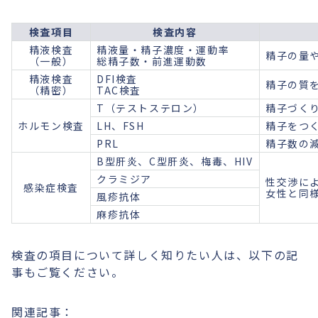
検査項目
検査内容
精液検査
精液量・精子濃度・運動率
精子の量
（一般）
総精子数・前進運動数
精液検査
DFI検査
精子の質
（精密）
TAC検査
T（テストステロン）
精子づく
ホルモン検査
LH、FSH
精子をつ
PRL
精子数の
B型肝炎、C型肝炎、梅毒、HIV
クラミジア
性交渉に
感染症検査
女性と同
風疹抗体
麻疹抗体
検査の項目について詳しく知りたい人は、以下の記
事もご覧ください。
関連記事：