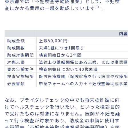
東京都では「不妊検査等助成事業」として、不妊検
1）
査にかかる費用の一部を助成しています
。
内
助成金額
上限50,000円
助成回数
夫婦1組につき1回限り
助成対象期間
検査開始日から1年間
対象夫婦
法律上の婚姻関係にある夫婦、または事実
妻の年齢要件
検査開始日において40歳未満
検査実施場所
保険医療機関（保険診療を行う病院や診療
必要書類
申請フォームへの入力＋不妊検査等助成事
なお、ブライダルチェックの中でも将来の妊娠に向
けてヘルスチェックを行いたい、といった検診目的
で受けたものは対象になりません。医師が不妊を疑
って行う検査が対象であり、助成金の申請に使用す
る証明書（不妊検査等助成事業受診等証明書）を医