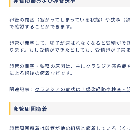
卵管閉塞および卵管狭窄
卵管の閉塞（塞がってしまっている状態）や狭窄（狭
で確認することができます。
卵管が閉塞して、卵子が運ばれなくなると受精がで
ります。もし受精ができたとしても、受精卵が子宮
卵管の閉塞・狭窄の原因は、主にクラミジア感染症
による術後の癒着などです。
関連記事：
クラミジアの症状は？感染経路や検査・
卵管周囲癒着
卵管周囲癒着は卵管が他の組織と癒着している（く