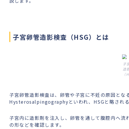
説します。
子宮卵管造影検査（HSG）とは
子
造
（H
子宮卵管造影検査は、卵管や子宮に不妊の原因とな
Hysterosalpingographyといわれ、HSGと略
子宮内に造影剤を注入し、卵管を通して腹腔内へ流
の形などを確認します。