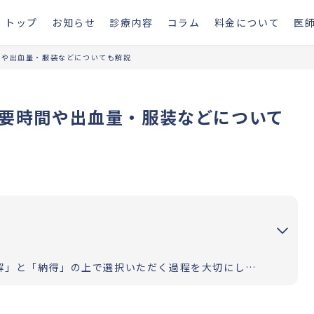
トップ
お知らせ
診療内容
コラム
料金について
医
間や出血量・服装などについても解説
所要時間や出血量・服装などについて
お二人の道のりが明るく照らされるよう「理解」と「納得」の上で選択いただく過程を大切にしています。エビデンスに基づいた高水準の医療提供により「幸せな家族計画の実現」をお手伝いさせていただきます。