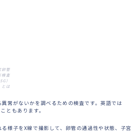
宮卵管
影検査
SG）
とは
る異常がないかを調べるための検査です。英語では
されることもあります。
れる様子をX線で撮影して、卵管の通過性や状態、子宮