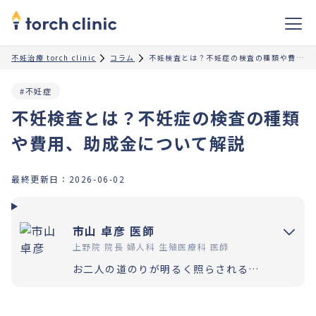
不妊治療 torch clinic
コラム
不妊検査とは？不妊症の検査の種類や費用、助成金について解説
#不妊症
不妊検査とは？不妊症の検査の種類
や費用、助成金について解説
最終更新日：
2026-06-02
市山 卓彦 医師
上野院 院長 婦人科 生殖医療科 医師
お二人の道のりが明るく照らされるよう「理解」と「納得」の上で選択いただく過程を大切にしています。エビデンスに基づいた高水準の医療提供により「幸せな家族計画の実現」をお手伝いさせていただきます。