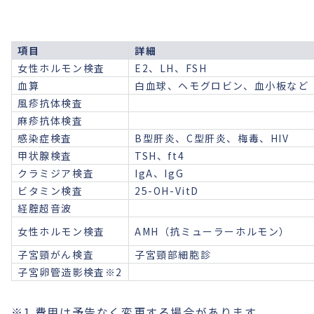
項目
詳細
女性ホルモン検査
E2、LH、FSH
血算
白血球、ヘモグロビン、血小板など
風疹抗体検査
麻疹抗体検査
感染症検査
B型肝炎、C型肝炎、梅毒、HIV
甲状腺検査
TSH、ft4
クラミジア検査
IgA、IgG
ビタミン検査
25-OH-VitD
経腟超音波
女性ホルモン検査
AMH（抗ミューラーホルモン）
子宮頸がん検査
子宮頸部細胞診
子宮卵管造影検査※2
※1 費用は予告なく変更する場合があります。