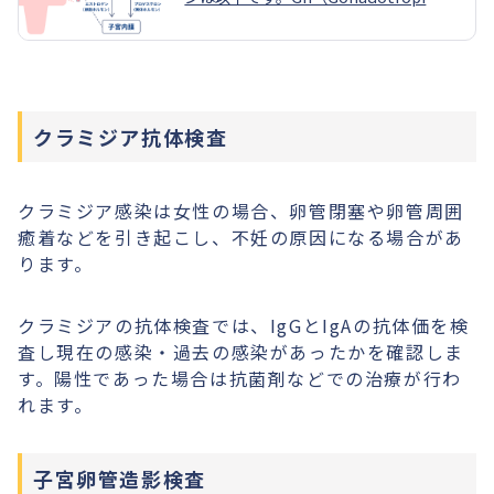
n）：性腺刺激ホルモンsome text LH
(Lutenizing hormone)： 黄体形成ホ
ルモン FSH (Follicle-stimulating hor
mone)： 卵胞刺激ホルモン E2（Estra
diol）：エストロゲン、卵胞ホルモン
クラミジア抗体検査
P4（Progesterone）：プロゲステロ
ン、黄体ホルモン PRL（Prolacti
n）：プロラクチン、乳腺刺激ホルモン
TES（Testosterone）：テストステロ
クラミジア感染は女性の場合、卵管閉塞や卵管周囲
ン、男性ホルモン AMH（Anti-mulleri
癒着などを引き起こし、不妊の原因になる場合があ
an hormon）：抗ミューラー管ホルモ
ります。
ン TSH（Thyroid-stimulating horm
on）：甲状腺刺激ホルモン FT4（Free
thyroxine）：甲状腺ホルモン βHC
クラミジアの抗体検査では、IgGとIgAの抗体価を検
G：ヒト絨毛性ゴナドトロピン
査し現在の感染・過去の感染があったかを確認しま
す。陽性であった場合は抗菌剤などでの治療が行わ
れます。
子宮卵管造影検査