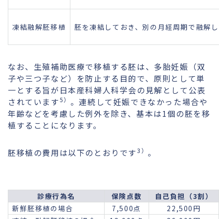
凍結融解胚移植
胚を凍結しておき、別の月経周期で融解し
なお、生殖補助医療で移植する胚は、多胎妊娠（双
子や三つ子など）を防止する目的で、原則として単
一とする旨が日本産科婦人科学会の見解として公表
5）
されています
。連続して妊娠できなかった場合や
年齢などを考慮した例外を除き、基本は1個の胚を移
植することになります。
3）
胚移植の費用は以下のとおりです
。
診療行為名
保険点数
自己負担（3割）
新鮮胚移植の場合
7,500点
22,500円