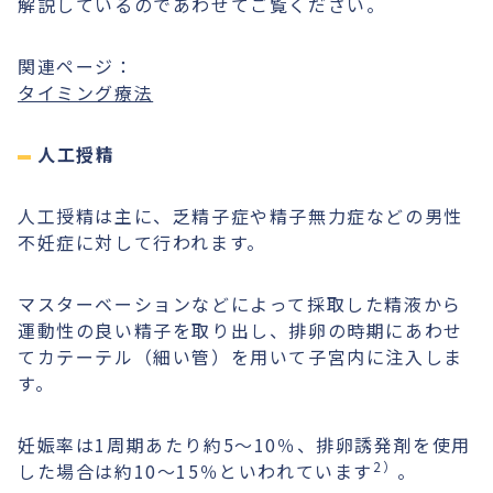
解説しているのであわせてご覧ください。
関連ページ：
タイミング療法
人工授精
人工授精は主に、乏精子症や精子無力症などの男性
不妊症に対して行われます。
マスターベーションなどによって採取した精液から
運動性の良い精子を取り出し、排卵の時期にあわせ
てカテーテル（細い管）を用いて子宮内に注入しま
す。
妊娠率は1周期あたり約5〜10％、排卵誘発剤を使用
2）
した場合は約10〜15％といわれています
。