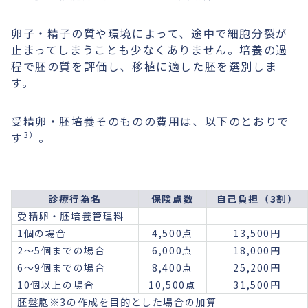
卵子・精子の質や環境によって、途中で細胞分裂が
止まってしまうことも少なくありません。培養の過
程で胚の質を評価し、移植に適した胚を選別しま
す。
受精卵・胚培養そのものの費用は、以下のとおりで
3）
す
。
診療行為名
保険点数
自己負担（3割）
受精卵・胚培養管理料
1個の場合
4,500点
13,500円
2〜5個までの場合
6,000点
18,000円
6〜9個までの場合
8,400点
25,200円
10個以上の場合
10,500点
31,500円
胚盤胞※3の作成を目的とした場合の加算