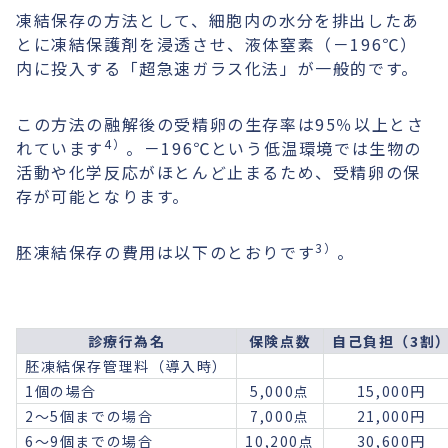
凍結保存の方法として、細胞内の水分を排出したあ
とに凍結保護剤を浸透させ、液体窒素（－196℃）
内に投入する「超急速ガラス化法」が一般的です。
この方法の融解後の受精卵の生存率は95％以上とさ
4）
れています
。－196℃という低温環境では生物の
活動や化学反応がほとんど止まるため、受精卵の保
存が可能となります。
3）
胚凍結保存の費用は以下のとおりです
。
診療行為名
保険点数
自己負担（3割
胚凍結保存管理料（導入時）
1個の場合
5,000点
15,000円
2〜5個までの場合
7,000点
21,000円
6〜9個までの場合
10,200点
30,600円