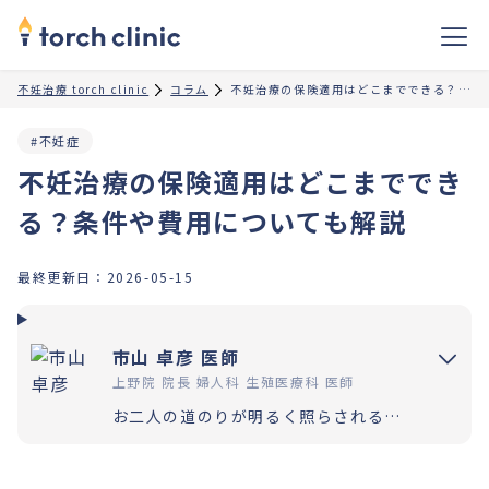
不妊治療 torch clinic
コラム
不妊治療の保険適用はどこまでできる？条件や費用についても解説
#不妊症
不妊治療の保険適用はどこまででき
る？条件や費用についても解説
最終更新日：
2026-05-15
市山 卓彦 医師
上野院 院長 婦人科 生殖医療科 医師
お二人の道のりが明るく照らされるよう「理解」と「納得」の上で選択いただく過程を大切にしています。エビデンスに基づいた高水準の医療提供により「幸せな家族計画の実現」をお手伝いさせていただきます。