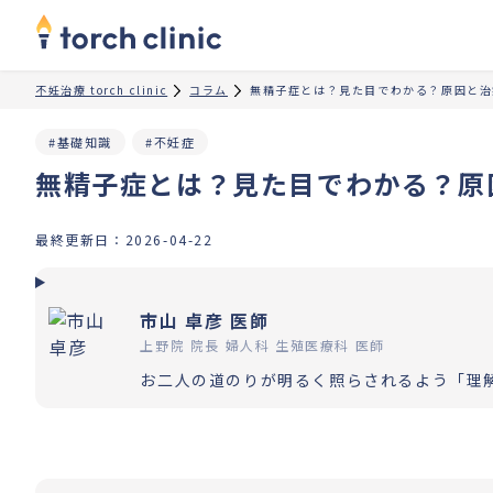
不妊治療 torch clinic
コラム
無精子症とは？見た目でわかる？原因と治
#基礎知識
#不妊症
無精子症とは？見た目でわかる？原
最終更新日：
2026-04-22
市山 卓彦 医師
上野院 院長 婦人科 生殖医療科 医師