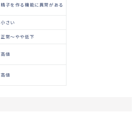
精子を作る機能に異常がある
小さい
正常〜やや低下
高値
高値