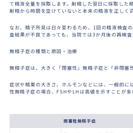
て精液全量を採取します。射精した翌日に採取した
射精から時間を空けていないと本来の精液を正しく
なお、精子所見は日々変わるため、1回の精液検査の
査結果が不良であっても、当院では3か月後の再検査
無精子症の種類と原因・治療
無精子症は、大きく「閉塞性」無精子症と「非閉塞
症状や精巣の大きさ、ホルモンなどには、一般的に
性無精子症の場合、FSHやLHは高値を示すことが
閉塞性無精子症