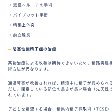
鼠径ヘルニアの手術
パイプカット手術
精巣上体炎
前立腺炎
閉塞性無精子症の治療
薬物治療による改善は期待できないため、精路再建
術方法が異なります。
通過障害が改善されれば、精液中に精子が認められ
だし、閉塞している部位の長さが長い場合（先天性
れています。
子どもを希望する場合、精巣内精子採取術（TESE）