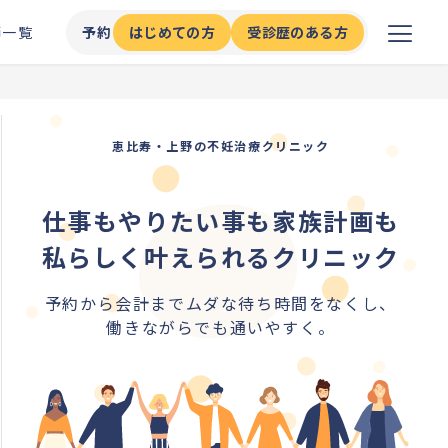
師一覧
予約
はじめての方
受診歴のある方
恵比寿・上野の不妊治療クリニック
仕事もやりたい事も家族計画も
私らしく叶えられるクリニック
予約から会計までムダな待ち時間をなくし、
働きながらでも通いやすく。