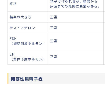
精子は作られるが、精巣から
症状
尿道までの経路に異常がある。
精巣の大きさ
正常
テストステロン
正常
FSH
正常
（卵胞刺激ホルモン）
LH
正常
（黄体形成ホルモン）
閉塞性無精子症