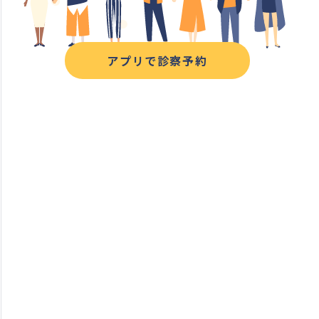
アプリで診察予約