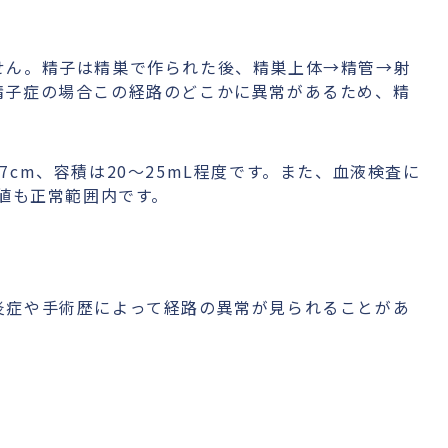
せん。精子は精巣で作られた後、精巣上体→精管→射
精子症の場合この経路のどこかに異常があるため、精
cm、容積は20〜25mL程度です。また、血液検査に
の値も正常範囲内です。
炎症や手術歴によって経路の異常が見られることがあ