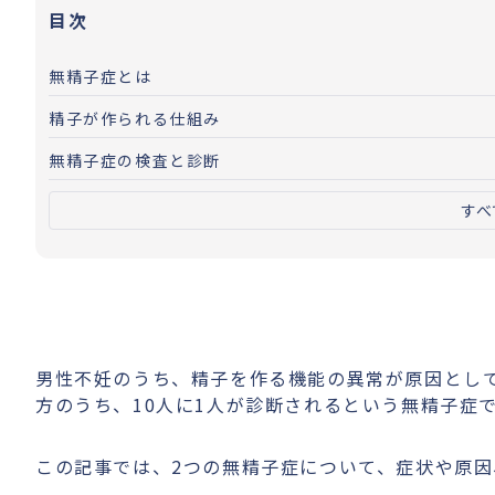
目次
無精子症とは
精子が作られる仕組み
無精子症の検査と診断
すべ
男性不妊のうち、精子を作る機能の異常が原因とし
方のうち、10人に1人が診断されるという無精子症
この記事では、2つの無精子症について、症状や原