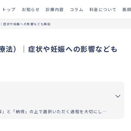
トップ
お知らせ
診療内容
コラム
料金について
医
｜症状や妊娠への影響なども解説
療法）｜症状や妊娠への影響なども
お二人の道のりが明るく照らされるよう「理解」と「納得」の上で選択いただく過程を大切にしています。エビデンスに基づいた高水準の医療提供により「幸せな家族計画の実現」をお手伝いさせていただきます。