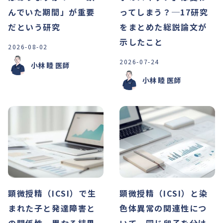
んでいた期間」が重要
ってしまう？─17研究
だという研究
をまとめた総説論文が
示したこと
2026-08-02
2026-07-24
小林 睦
医師
小林 睦
医師
顕微授精（ICSI）で生
顕微授精（ICSI）と染
まれた子と発達障害と
色体異常の関連性につ