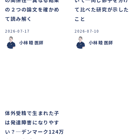
の関係性─異なる結果
いて─同じ卵子を分け
の２つの論文を確かめ
て比べた研究が示した
て読み解く
こと
2026-07-17
2026-07-10
小林 睦
医師
小林 睦
医師
体外受精で生まれた子
は発達障害になりやす
い？─デンマーク124万