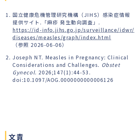
国立健康危機管理研究機構（JIHS）感染症情報
提供サイト.「麻疹 発生動向調査」.
https://id-info.jihs.go.jp/surveillance/idwr/
diseases/measles/graph/index.html
（参照 2026-06-06）
Joseph NT. Measles in Pregnancy: Clinical
Considerations and Challenges.
Obstet
Gynecol
. 2026;147(1):44-53.
doi:10.1097/AOG.0000000000006126
文責