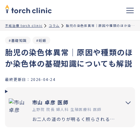
不妊治療 torch clinic
コラム
胎児の染色体異常｜原因や種類のほか染色体の基礎知識についても解説
#基礎知識
#妊娠
胎児の染色体異常｜原因や種類のほ
か染色体の基礎知識についても解説
最終更新日：
2026-04-24
市山 卓彦 医師
上野院 院長 婦人科 生殖医療科 医師
お二人の道のりが明るく照らされるよう「理解」と「納得」の上で選択いただく過程を大切にしています。エビデンスに基づいた高水準の医療提供により「幸せな家族計画の実現」をお手伝いさせていただきます。