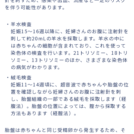
針を刺すため、感染や出血、流産など一定のリスク
を伴う可能性があります。
羊水検査
妊娠15〜16週以降に、妊婦さんのお腹に注射針を
刺して約20mLの羊水を採取します。羊水の中に
は赤ちゃんの細胞が含まれており、これを使って
染色体の検査を行います。21トリソミー、18トリ
ソミー、13トリソミーのほか、さまざまな染色体
の病気がわかります。
絨毛検査
妊娠11〜14週頃に、超音波で赤ちゃんや胎盤の位
置を確認しながら妊婦さんのお腹に注射針を刺
し、胎盤組織の一部である絨毛を採取します（経
腹法）。胎盤の位置によっては、腟から採取する
方法もあります（経腟法）。
胎盤は赤ちゃんと同じ受精卵から発生するため、そ