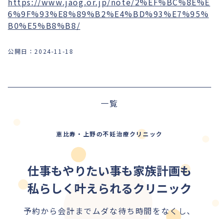
https://www.jaog.or.jp/note/2%EF%BC%8E%E
6%9F%93%E8%89%B2%E4%BD%93%E7%95%
B0%E5%B8%B8/
公開日：
2024-11-18
前の記事
一覧
次の記事
恵比寿・上野の不妊治療クリニック
仕事もやりたい事も家族計画も
私らしく叶えられるクリニック
予約から会計までムダな待ち時間をなくし、