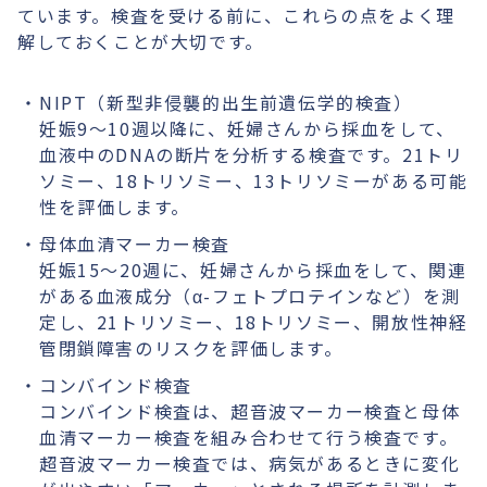
ています。検査を受ける前に、これらの点をよく理
解しておくことが大切です。
NIPT（新型非侵襲的出生前遺伝学的検査）
妊娠9〜10週以降に、妊婦さんから採血をして、
血液中のDNAの断片を分析する検査です。21トリ
ソミー、18トリソミー、13トリソミーがある可能
性を評価します。
母体血清マーカー検査
妊娠15〜20週に、妊婦さんから採血をして、関連
がある血液成分（α-フェトプロテインなど）を測
定し、21トリソミー、18トリソミー、開放性神経
管閉鎖障害のリスクを評価します。
コンバインド検査
コンバインド検査は、超音波マーカー検査と母体
血清マーカー検査を組み合わせて行う検査です。
超音波マーカー検査では、病気があるときに変化