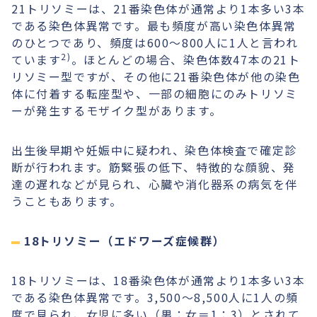
21トリソミーは、21番染色体が通常より1本多い3本
である染色体異常です。最も頻度が高い染色体異常
のひとつであり、頻度は600〜800人に1人と言われ
2)
ています
。ほとんどの場合、染色体数47本の21ト
リソミー型ですが、その他に21番染色体が他の染色
体に付着する転座型や、一部の細胞にのみトリソミ
ーが発生するモザイク型があります。
出生後早期や妊娠中に疑われ、染色体検査で確定診
断が行われます。筋緊張の低下、特徴的な顔貌、発
達の遅れなどが見られ、心臓や消化器系の病気を伴
うこともあります。
18トリソミー（エドワーズ症候群）
18トリソミーは、18番染色体が通常より1本多い3本
である染色体異常です。3,500〜8,500人に1人の頻
度で見られ、女児に多い（男：女＝1：3）とされて