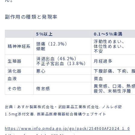
副作用の種類と発現率
5%以上
0.1～5%未満
浮動性めまい、
頭痛（12.3%）
精神神経系
体位性めまい、
傾眠
不安
消退出血（46.2%）
生殖器
月経過多
不正子宮出血（13.8%）
消化器
悪心
下腹部痛、下痢、
血液
貧血
異常感、口渇、熱
その他
倦怠感
疲労、末梢性浮腫
出典：あすか製薬株式会社・武田薬品工業株式会社. ノルレボ錠
1.5mg添付文書. 医薬品医療機器総合機構ウェブサイト
https://www.info.pmda.go.jp/go/pack/254900AF2024_1_0