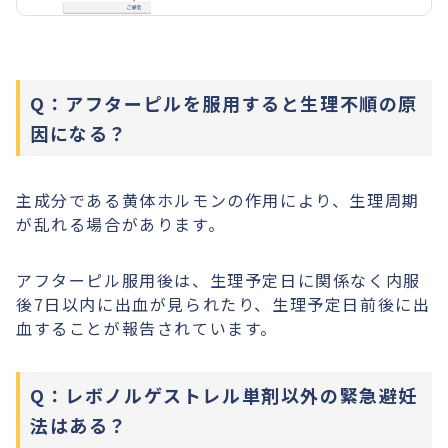
え、健康的な生活を送るための基盤を
築くことができます。出産や妊娠に影
響がある問題や、妊娠中や出産後に問
題となるような感染症がないかをチェ
Q：アフターピルを服用すると生理不順の原
ックします。
因になる？
主成分である黄体ホルモンの作用により、生理周期
が乱れる場合があります。
アフターピル服用後は、生理予定日に関係なく内服
後7日以内に出血が見られたり、生理予定日前後に出
血することが報告されています。
Q：レボノルゲストレル単剤以外の緊急避妊
法はある？