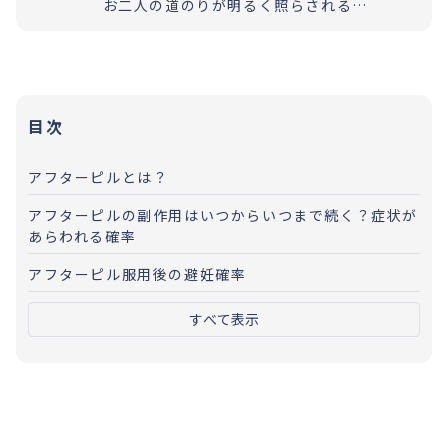
お二人の道のりが明るく照らされるよう「理解」と「納得」の上で選択いただく過程を大切にしています。エビデンスに基づいた高水準の医療提供により「幸せな家族計画の実現」をお手伝いさせていただきます。
目次
アフターピルとは？
アフターピルの副作用はいつからいつまで続く？症状が
あらわれる確率
アフターピル服用後の避妊確率
すべて表示