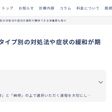
トップ
お知らせ
診療内容
コラム
料金について
医
別の対処法や症状の緩和が期待できる栄養素も紹介
タイプ別の対処法や症状の緩和が期
お二人の道のりが明るく照らされるよう「理解」と「納得」の上で選択いただく過程を大切にしています。エビデンスに基づいた高水準の医療提供により「幸せな家族計画の実現」をお手伝いさせていただきます。