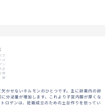
エス
トロ
ゲン
の主
な特
徴
て欠かせないホルモンのひとつです。主に卵巣内の卵
前に分泌量が増加します。これより子宮内膜が厚くな
ストロゲンは、妊娠成立のための土台作りを担ってい