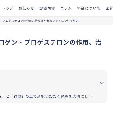
トップ
お知らせ
診療内容
コラム
料金について
医
・プロゲステロンの作用、治療法やセルフケアについて解説
ロゲン・プロゲステロンの作用、治
お二人の道のりが明るく照らされるよう「理解」と「納得」の上で選択いただく過程を大切にしています。エビデンスに基づいた高水準の医療提供により「幸せな家族計画の実現」をお手伝いさせていただきます。