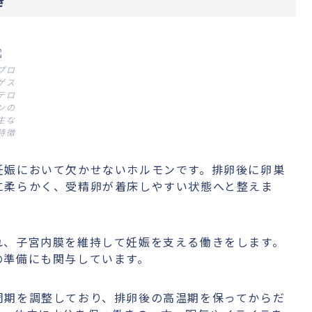
き
プロ
ゲス
テロ
ンの
主な
特徴
妊娠において欠かせないホルモンです。排卵後に卵巣
に柔らかく、受精卵が着床しやすい状態へと整えま
れ、子宮内膜を維持して妊娠を支える働きをします。
の準備にも関与しています。
周期を調整しており、排卵後の高温期を保ってからだ