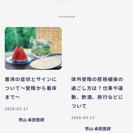
コラム
COLUMN
着床の症状とサインに
体外受精の胚移植後の
ついて〜受精から着床
過ごし方は？仕事や運
まで〜
動、飲酒、旅行などに
ついて
2026-05-17
2026-05-17
市山 卓彦
医師
市山 卓彦
医師