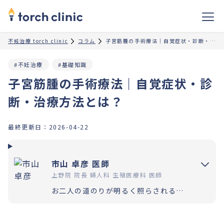
不妊治療 torch clinic
コラム
子宮筋腫の手術療法｜自覚症状・診断・治療方法とは？
#不妊治療
#基礎知識
子宮筋腫の手術療法｜自覚症状・診
断・治療方法とは？
最終更新日：
2026-04-22
市山 卓彦 医師
上野院 院長 婦人科 生殖医療科 医師
お二人の道のりが明るく照らされるよう「理解」と「納得」の上で選択いただく過程を大切にしています。エビデンスに基づいた高水準の医療提供により「幸せな家族計画の実現」をお手伝いさせていただきます。