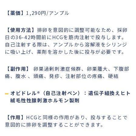
【薬価】
1,290円/アンプル
【使用方法】
排卵を意図的に調整可能なため、採卵
日の36-42時間前にHCGを筋肉注射で投与します。
自己注射する際は、アンプルから溶解液をシリンジ
に吸い上げ、薬剤を溶かした後に投与が必要です。
【副作用】
卵巣過剰刺激症候群、卵巣腫大、下腹部
痛、腹水 、頭痛、発疹、注射部位の疼痛、硬結
オビドレル®︎（自己注射ペン）：遺伝子組換えヒト
絨毛性性腺刺激ホルモン製剤
【作用】
HCGと同様の作用があり、投与することで
意図的に排卵を調整することができます。