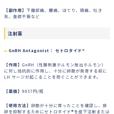
【副作用】
下腹部痛、腰痛、ほてり、頭痛、吐き
気、食欲不振など
注射薬
GnRH Antagonist： セトロタイド®︎
【作用】
GnRH（性腺刺激ホルモン放出ホルモン）
に対し拮抗的に作用し、十分に卵胞が発育する前に
LH サージが起こることを防ぐことができます。
【薬価】
9057円/瓶
【使用方法】
卵胞が十分に育ったことを確認し、排
卵を抑制するためにセトロタイド®︎を皮下注射または