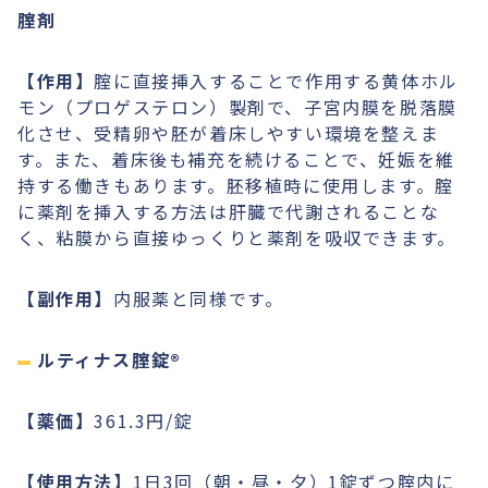
腟剤
【作用】
腟に直接挿入することで作用する黄体ホル
モン（プロゲステロン）製剤で、子宮内膜を脱落膜
化させ、受精卵や胚が着床しやすい環境を整えま
す。また、着床後も補充を続けることで、妊娠を維
持する働きもあります。胚移植時に使用します。腟
に薬剤を挿入する方法は肝臓で代謝されることな
く、粘膜から直接ゆっくりと薬剤を吸収できます。
【副作用】
内服薬と同様です。
ルティナス腟錠®︎
【薬価】
361.3円/錠
【使用方法】
1日3回（朝・昼・夕）1錠ずつ腟内に