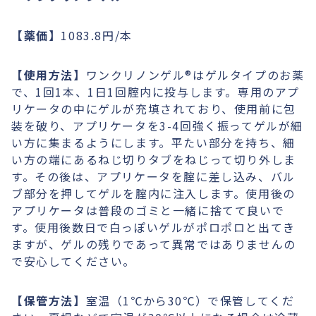
【薬価】
1083.8円/本
【使用方法】
ワンクリノンゲル®︎はゲルタイプのお薬
で、1回1本、1日1回腟内に投与します。専用のアプ
リケータの中にゲルが充填されており、使用前に包
装を破り、アプリケータを3-4回強く振ってゲルが細
い方に集まるようにします。平たい部分を持ち、細
い方の端にあるねじ切りタブをねじって切り外しま
す。その後は、アプリケータを腟に差し込み、バル
ブ部分を押してゲルを腟内に注入します。使用後の
アプリケータは普段のゴミと一緒に捨てて良いで
す。使用後数日で白っぽいゲルがポロポロと出てき
ますが、ゲルの残りであって異常ではありませんの
で安心してください。
【保管方法】
室温（1℃から30℃）で保管してくだ