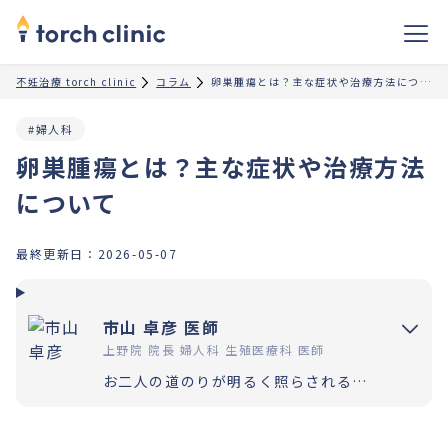
不妊治療 torch clinic
コラム
卵巣腫瘍とは？主な症状や治療方法について
#婦人科
卵巣腫瘍とは？主な症状や治療方法
について
最終更新日：
2026-05-07
市山 卓彦 医師
上野院 院長 婦人科 生殖医療科 医師
お二人の道のりが明るく照らされるよう「理解」と「納得」の上で選択いただく過程を大切にしています。エビデンスに基づいた高水準の医療提供により「幸せな家族計画の実現」をお手伝いさせていただきます。