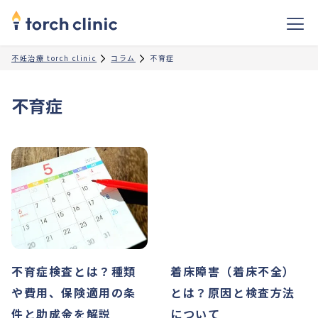
不妊治療 torch clinic
コラム
不育症
不育症
不育症検査とは？種類
着床障害（着床不全）
や費用、保険適用の条
とは？原因と検査方法
件と助成金を解説
について