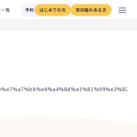
師一覧
予約
はじめての方
受診歴のある方
8%83%9e%e7%a7%bb%e6%a4%8d%e3%81%99%e3