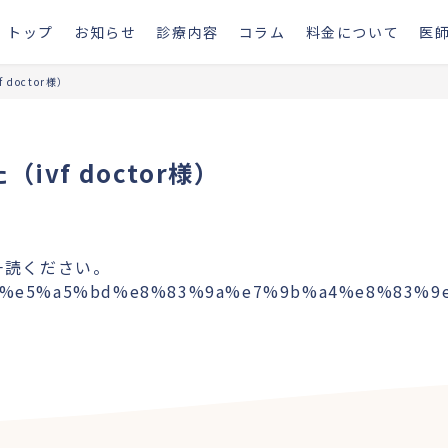
トップ
お知らせ
診療内容
コラム
料金について
医
doctor様）
vf doctor様）
一読ください。
e8%89%af%e5%a5%bd%e8%83%9a%e7%9b%a4%e