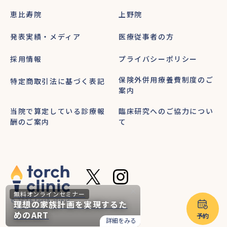
恵比寿院
上野院
発表実績・メディア
医療従事者の方
採用情報
プライバシーポリシー
保険外併用療養費制度のご
特定商取引法に基づく表記
案内
当院で算定している診療報
臨床研究へのご協力につい
酬のご案内
て
無料オンラインセミナー
© 2026 torch clinic
理想の家族計画を実現するた
めのART
予約
詳細をみる