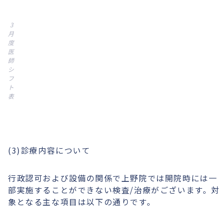
3
月
度
医
師
シ
フ
ト
表
(3)診療内容について
行政認可および設備の関係で上野院では開院時には一
部実施することができない検査/治療がございます。対
象となる主な項目は以下の通りです。