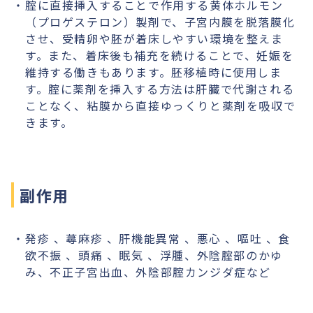
腟に直接挿入することで作用する黄体ホルモン
（プロゲステロン）製剤で、子宮内膜を脱落膜化
させ、受精卵や胚が着床しやすい環境を整えま
す。また、着床後も補充を続けることで、妊娠を
維持する働きもあります。胚移植時に使用しま
す。腟に薬剤を挿入する方法は肝臓で代謝される
ことなく、粘膜から直接ゆっくりと薬剤を吸収で
きます。
副作用
発疹 、蕁麻疹 、肝機能異常 、悪心 、嘔吐 、食
欲不振 、頭痛 、眠気 、浮腫、外陰腟部のかゆ
み、不正子宮出血、外陰部腟カンジダ症など