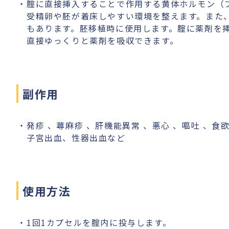
腟に直接挿入することで作用する黄体ホルモン（
受精卵や胚が着床しやすい環境を整えます。また
もあります。胚移植時に使用します。腟に薬剤を
直接ゆっくりと薬剤を吸収できます。
副作用
発疹 、蕁麻疹 、肝機能異常 、悪心 、嘔吐 、食
子宮出血、性器出血など
使用方法
1回1カプセルを腟内に投与します。