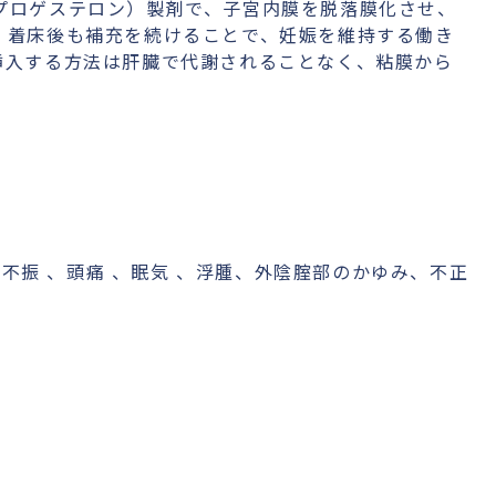
プロゲステロン）製剤で、子宮内膜を脱落膜化させ、
、着床後も補充を続けることで、妊娠を維持する働き
挿入する方法は肝臓で代謝されることなく、粘膜から
欲不振 、頭痛 、眠気 、浮腫、外陰腟部のかゆみ、不正