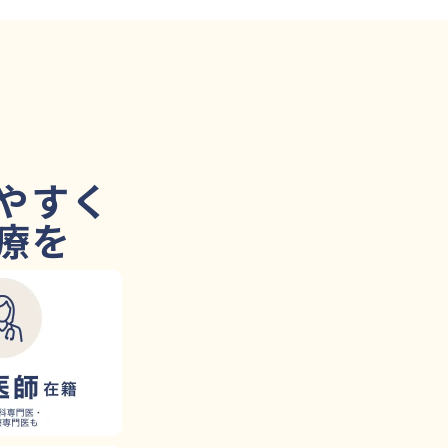
やすく
療を