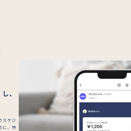
！
くし、
のスケジ
めに、待