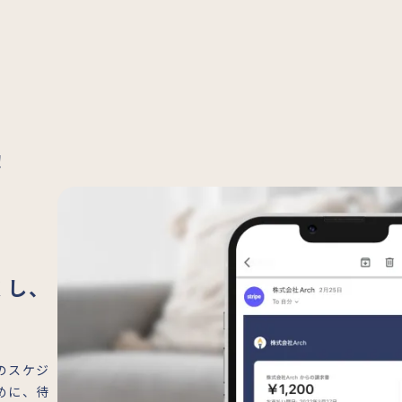
！
くし、
のスケジ
めに、待