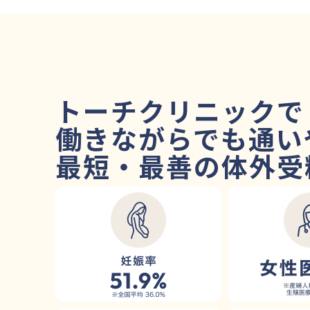
トーチクリニックで
働きながらでも通い
最短・最善の
体外受