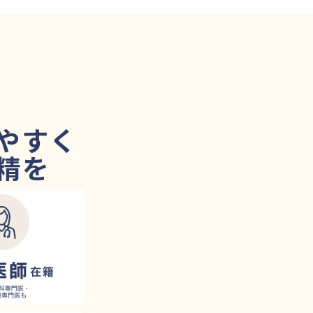
やすく
精
を