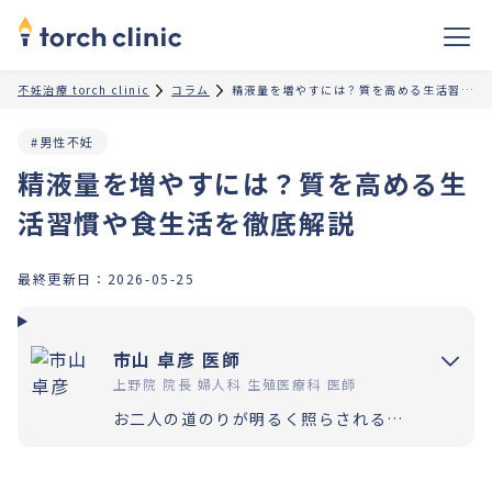
不妊治療 torch clinic
コラム
精液量を増やすには？質を高める生活習慣や食生活を徹底解説
#男性不妊
精液量を増やすには？質を高める生
活習慣や食生活を徹底解説
最終更新日：
2026-05-25
市山 卓彦 医師
上野院 院長 婦人科 生殖医療科 医師
お二人の道のりが明るく照らされるよう「理解」と「納得」の上で選択いただく過程を大切にしています。エビデンスに基づいた高水準の医療提供により「幸せな家族計画の実現」をお手伝いさせていただきます。