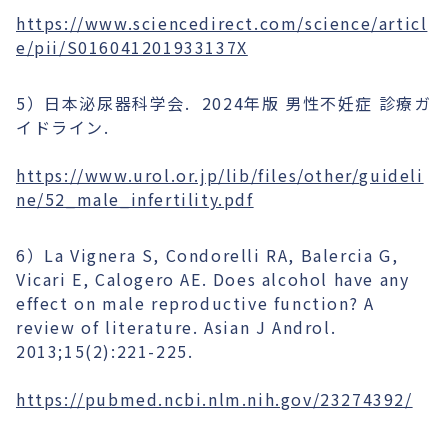
https://www.sciencedirect.com/science/articl
e/pii/S016041201933137X
5）日本泌尿器科学会. 2024年版 男性不妊症 診療ガ
イドライン.
https://www.urol.or.jp/lib/files/other/guideli
ne/52_male_infertility.pdf
6）La Vignera S, Condorelli RA, Balercia G,
Vicari E, Calogero AE. Does alcohol have any
effect on male reproductive function? A
review of literature. Asian J Androl.
2013;15(2):221-225.
https://pubmed.ncbi.nlm.nih.gov/23274392/