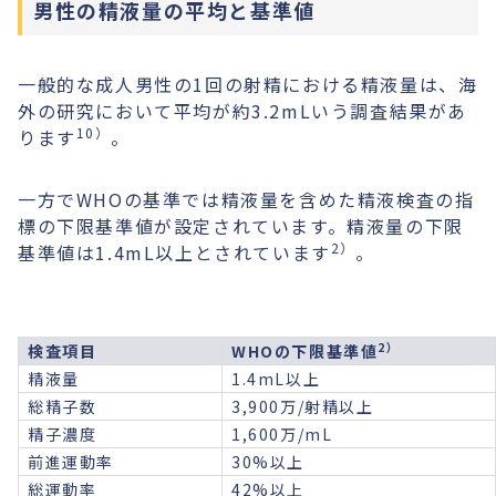
男性の精液量の平均と基準値
一般的な成人男性の1回の射精における精液量は、海
外の研究において平均が約3.2mLいう調査結果があ
10）
ります
。
一方でWHOの基準では精液量を含めた精液検査の指
標の下限基準値が設定されています。精液量の下限
2）
基準値は1.4mL以上とされています
。
2）
検査項目
WHOの下限基準値
精液量
1.4mL以上
総精子数
3,900万/射精以上
精子濃度
1,600万/mL
前進運動率
30%以上
総運動率
42%以上