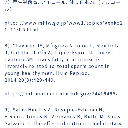
7）厚生労働省. アルコール. 健康日本21（アルコー
ル）.
https://www.mhlw.go.jp/www1/topics/kenko2
1_11/b5.html
8）Chavarro JE, Mínguez-Alarcón L, Mendiola
J, Cutillas-Tolín A, López-Espín JJ, Torres-
Cantero AM. Trans fatty acid intake is
inversely related to total sperm count in
young healthy men. Hum Reprod.
2014;29(3):429-440.
https://pubmed.ncbi.nlm.nih.gov/24419496/
9）Salas-Huetos A, Rosique-Esteban N,
Becerra-Tomás N, Vizmanos B, Bulló M, Salas-
Salvadó J. The effect of nutrients and dietary