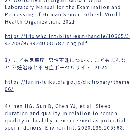
Laboratory Manual for the Examination and
Processing of Human Semen. 6th ed. World
Health Organization; 2021.
https://iris.who.int/bitstream/handle/10665/3
43208/9789240030787-eng.pdf
3）こども家庭庁. 男性不妊について. こどもまんな
か 不妊治療と不育症ポータルサイト. 2024.
https://funin-fuiku.cfa.go.jp/dictionary/theme
06/
4）hen HG, Sun B, Chen YJ, et al. Sleep
duration and quality in relation to semen
quality in healthy men screened as potential
sperm donors. Environ Int. 2020;135:105368.