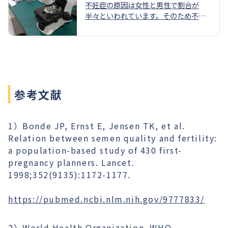
不妊症の原因は女性と男性で割合が
半々といわれています。そのため不妊
症の原因検索として、精液の状態を知
ることは基本的かつ大変重要な検査で
す。当院では、禁欲2～3日後にマスタ
ーベーションにて採精容器に精液全量
を採取いただき、「精液量」を測定、
顕微鏡下で「精子濃度」「運動率」
「総精子数」「前進運動精子数」を算
参考文献
出しています。
1）Bonde JP, Ernst E, Jensen TK, et al.
Relation between semen quality and fertility:
a population-based study of 430 first-
pregnancy planners. Lancet.
1998;352(9135):1172-1177.
https://pubmed.ncbi.nlm.nih.gov/9777833/
2）World Health Organization. WHO